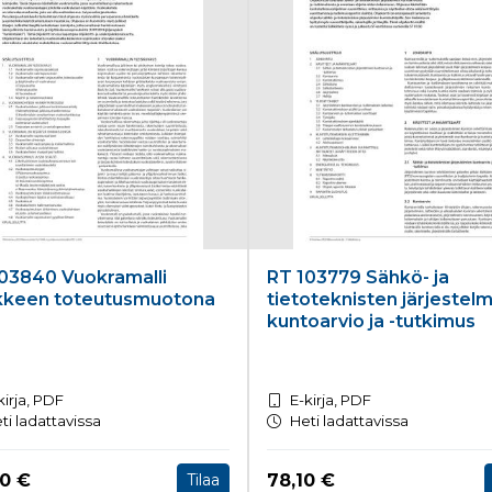
03840 Vuokramalli
RT 103779 Sähkö- ja
kkeen toteutusmuotona
tietoteknisten järjestel
kuntoarvio ja -tutkimus
kirja, PDF
E-kirja, PDF
ti ladattavissa
Heti ladattavissa
a nyt
Hinta nyt
60 €
78,10 €
Tilaa