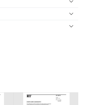
mansien osapuolien mainostajilta