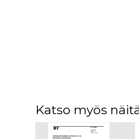
loppuk
.rakennustietokauppa.fi
_fbp
3 kuukautta
Facebo
Meta Platform Inc.
.rakennustietokauppa.fi
Katso myös näitä
Tuoteluettelon alku