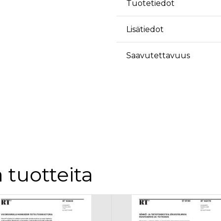
äyttäjä on saattanut nähdä ennen vierailua mainitussa verkkosivustossa.
Tuotetiedot
ok käyttää toimittamaan useita mainostuotteita, kuten reaaliaikaisia tarjouksia kol
Lisätiedot
Saavutettavuus
 tuotteita