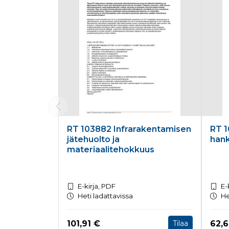
RT 103882 Infrarakentamisen
RT 1
jätehuolto ja
han
materiaalitehokkuus
E-kirja, PDF
E-
Heti ladattavissa
He
Hinta nyt
Hint
101,91 €
62,
Tilaa