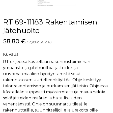
palv
www.rakennustietokauppa.fi
eväs
vier
suo
mui
RT 69-11183 Rakentamisen
vält
Cook
evä
jätehuolto
toim
KVSESSION
www.rakennustietokauppa.fi
Istunto
Hinta nyt
58,80 €
(46,85 € alv 0 %)
AnalyticsSyncHistory
1 kuukausi
Käyt
LinkedIn Corporation
tall
.linkedin.com
ajan
Kuvaus
synk
lms_
RT-ohjeessa käsitellään rakennustoiminnan
evä
tapa
ympäristö- ja jätehuoltoa, jätteiden ja
maid
uusiomateriaalien hyödyntämistä sekä
li_gc
6 kuukautta
Käy
LinkedIn Corporation
rakennusosien uudelleenkäyttöä. Ohje keskittyy
asia
.linkedin.com
suo
talonrakentamisen ja purkamisen jätteisiin. Ohjeessa
eväs
käsitellään suppeasti myös irrotettuja maa-aineksia
ei-v
tark
sekä jätteiden määrän ja haitallisuuden
tall
vähentämistä. Ohje on suunnattu tilaajille,
rakennuttajille, suunnittelijoille ja urakoitsijoille.