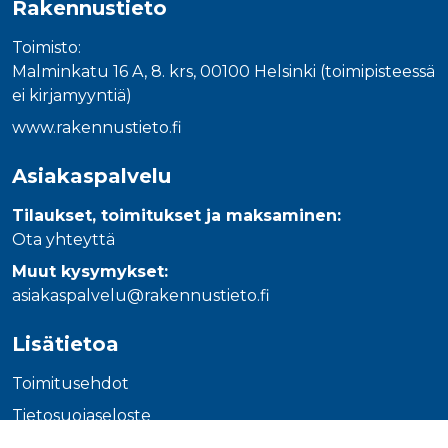
Rakennustieto
_gcl_au
3 kuukautta
Tämän eväs
Google LLC
on asettanu
.rakennustietokauppa.fi
Doubleclick,
Toimisto:
antaa tietoja
miten
Malminkatu 16 A, 8. krs, 00100 Helsinki (toimipisteessä
loppukäyttä
käyttää
ei kirjamyyntiä)
verkkosivus
sekä kaikist
www.rakennustieto.fi
mainoksista
jotka
loppukäyttä
Asiakaspalvelu
saattanut n
ennen viera
mainitussa
Tilaukset, toimitukset ja maksaminen:
verkkosivus
Ota yhteyttä
_fbp
3 kuukautta
Facebook kä
Meta Platform Inc.
toimittama
.rakennustietokauppa.fi
Muut kysymykset:
useita
mainostuott
asiakaspalvelu@rakennustieto.fi
kuten
reaaliaikaisi
tarjouksia
Lisätietoa
kolmansien
osapuolien
mainostajilt
Toimitusehdot
Tietosuojaseloste
Ohjeet