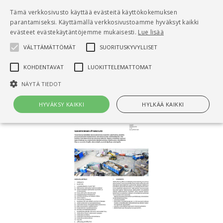
Pääsisältö
Tämä verkkosivusto käyttää evästeitä käyttökokemuksen
0
parantamiseksi. Käyttämällä verkkosivustoamme hyväksyt kaikki
tuo
evästeet evästekäytäntöjemme mukaisesti.
Lue lisää
VÄLTTÄMÄTTÖMÄT
SUORITUSKYVYLLISET
Hae
KOHDENTAVAT
LUOKITTELEMATTOMAT
Etusivu
RT 69-11183 Rakentamisen jätehuolto
NÄYTÄ TIEDOT
HYVÄKSY KAIKKI
HYLKÄÄ KAIKKI
Välttämättömät
Suorituskyvylliset
Kohdentavat
Luokittelemattomat
Välttämättömät evästeet mahdollistavat verkkosivuston
perustoiminnot, kuten käyttäjän kirjautumisen ja tilinhallinnan. Sivustoa
ei voida käyttää oikein ilman Välttämättömiä evästeitä.
Nimi
Provider / Verkkotunnus
Päättymisaika
Kuv
CookieScriptConsent
1 kuukausi
Cook
CookieScript