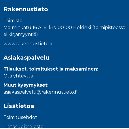
_gcl_au
3 kuukautta
Tämän eväs
Google LLC
on asettanu
.rakennustietokauppa.fi
Rakennustieto
Doubleclick,
antaa tietoja
miten
Toimisto:
loppukäyttä
käyttää
Malminkatu 16 A, 8. krs, 00100 Helsinki (toimipisteessä
verkkosivus
ei kirjamyyntiä)
sekä kaikist
mainoksista
jotka
www.rakennustieto.fi
loppukäyttä
saattanut n
ennen viera
Asiakaspalvelu
mainitussa
verkkosivus
Tilaukset, toimitukset ja maksaminen:
_fbp
3 kuukautta
Facebook kä
Meta Platform Inc.
Ota yhteyttä
toimittama
.rakennustietokauppa.fi
useita
mainostuott
Muut kysymykset:
kuten
asiakaspalvelu@rakennustieto.fi
reaaliaikaisi
tarjouksia
kolmansien
osapuolien
Lisätietoa
mainostajilt
Toimitusehdot
Tietosuojaseloste