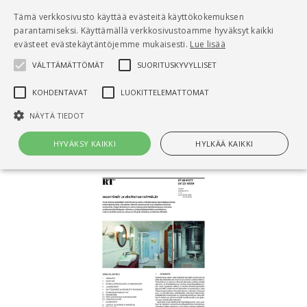
Pääsisältö
Tämä verkkosivusto käyttää evästeitä käyttökokemuksen
0
parantamiseksi. Käyttämällä verkkosivustoamme hyväksyt kaikki
tuo
evästeet evästekäytäntöjemme mukaisesti.
Lue lisää
VÄLTTÄMÄTTÖMÄT
SUORITUSKYVYLLISET
Hae
KOHDENTAVAT
LUOKITTELEMATTOMAT
Etusivu
NÄYTÄ TIEDOT
RT 69-11177 Vedettömät ja vähävetiset käymälät
HYVÄKSY KAIKKI
HYLKÄÄ KAIKKI
Välttämättömät
Suorituskyvylliset
Kohdentavat
Luokittelemattomat
Välttämättömät evästeet mahdollistavat verkkosivuston
perustoiminnot, kuten käyttäjän kirjautumisen ja tilinhallinnan. Sivustoa
ei voida käyttää oikein ilman Välttämättömiä evästeitä.
Nimi
Provider / Verkkotunnus
Päättymisaika
Kuv
CookieScriptConsent
1 kuukausi
Cook
CookieScript