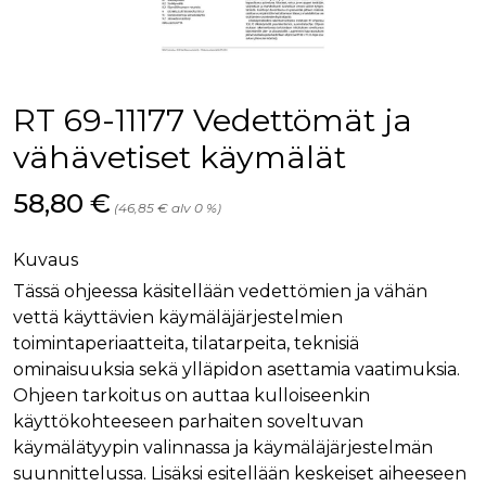
palv
www.rakennustietokauppa.fi
eväs
vier
suo
mui
vält
Cook
RT 69-11177 Vedettömät ja
evä
toim
vähävetiset käymälät
KVSESSION
www.rakennustietokauppa.fi
Istunto
Hinta nyt
58,80 €
AnalyticsSyncHistory
1 kuukausi
Käyt
LinkedIn Corporation
(46,85 € alv 0 %)
tall
.linkedin.com
ajan
synk
lms_
Kuvaus
evä
tapa
Tässä ohjeessa käsitellään vedettömien ja vähän
maid
vettä käyttävien käymäläjärjestelmien
li_gc
6 kuukautta
Käy
LinkedIn Corporation
toimintaperiaatteita, tilatarpeita, teknisiä
asia
.linkedin.com
suo
ominaisuuksia sekä ylläpidon asettamia vaatimuksia.
eväs
Ohjeen tarkoitus on auttaa kulloiseenkin
ei-v
tark
käyttökohteeseen parhaiten soveltuvan
tall
käymälätyypin valinnassa ja käymäläjärjestelmän
suunnittelussa. Lisäksi esitellään keskeiset aiheeseen