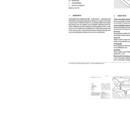
Nimi
Provider /
Provider / Ve
Nimi
Päättymisaika
Kuvaus
Verkkotunnus
Provider /
Nimi
Päättymisaika
Kuvau
muc_ads
.t.co
Verkkotunnus
_ga_8B0EQ3GCCS
.rakennustietokauppa.fi
1 vuosi 1
Google 
guest_id_marketing
.twitter.com
kuukausi
UserMatchHistory
1 kuukausi
Tätä e
LinkedIn Corporation
.linkedin.com
guest_id_ads
.twitter.com
_ga_K6W62TRMZ3
.rakennustietokauppa.fi
1 vuosi 1
Tämän e
kuukausi
katsel
guest_id
1 vuosi 1
Twitte
Twitter Inc.
ln_or
www.rakennust
kuukausi
.twitter.com
_ga
1 vuosi 1
Tämä ev
Google LLC
kuukausi
Tätä ev
.rakennustietokauppa.fi
test_cookie
15 minuuttia
Double
Google LLC
sivupyy
.doubleclick.net
IDE
1 vuosi
Tämän 
Google LLC
loppuk
.doubleclick.net
bcookie
1 vuosi
Tämä 
Microsoft Corporation
.linkedin.com
lidc
1 päivä
Tämä 
Microsoft Corporation
.linkedin.com
personalization_id
1 vuosi 1
Tämä e
Twitter Inc.
kuukausi
ennen 
.twitter.com
bscookie
1 vuosi
Sosiaa
LinkedIn Corporation
.www.linkedin.com
_gcl_au
3 kuukautta
Tämän 
Google LLC