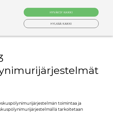
0
tuotet
HYVÄKSY KAIKKI
Hae
HYLKÄÄ KAIKKI
3
n Välttämättömiä evästeitä.
ynimurijärjestelmät
setusten muistamiseen. On välttämätöntä, että
s-evästeen kanssa tapahtui nimettyjen maiden
ituksiin tallentamiseen
eskuspölynimurijärjestelmän toimintaa ja
skuspölynimurijärjestelmällä tarkoitetaan