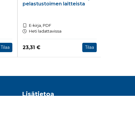
pelastustoimen laitteista
classificat
E-kirja, PDF
E-kirja, PD
Heti ladattavissa
Heti ladatt
Hinta nyt
Hinta nyt
23,31 €
23,31 €
Tilaa
Tilaa
Lisätietoa
Toimitusehdot
Tietosuojaseloste
Ohjeet
Saavutettavuusseloste