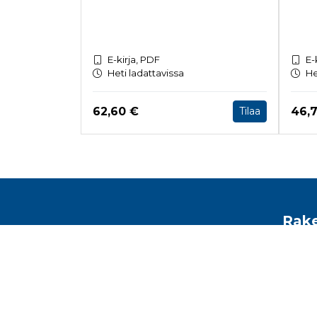
E-kirja, PDF
E-
Heti ladattavissa
He
Hinta nyt
Hint
62,60 €
46,
Tilaa
Tuoteluettelon loppu
Rake
Toimis
Malmin
Helsin
kirjam