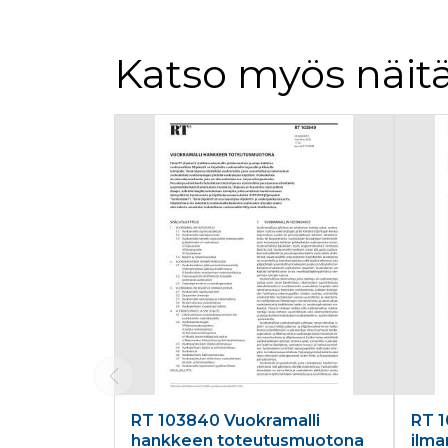
Katso myös näitä
Tuoteluettelon alku
RT 103840 Vuokramalli
RT 1
hankkeen toteutusmuotona
ilma