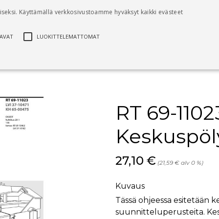
seksi. Käyttämällä verkkosivustoamme hyväksyt kaikki evästeet
Kirjat
Digikirjat
RT-ohjekortit
Palvelut
AVAT
LUOKITTELEMATTOMAT
ättömät
Suorituskyvylliset
Kohdentavat
Luokittelemattomat
RT 69-1102
ten käyttäjän kirjautumisen ja tilinhallinnan. Sivustoa ei voida käyttää oikein ilma
Kuvaus
Keskuspöl
Cookie-Script.com-palvelu käyttää tätä evästettä vierailijaevästeiden suostumusa
Cookie-Script.com-evästebanneri toimii oikein.
Hinta nyt
27,10 €
(21,59 € alv 0 %)
Käytetään tietojen tallentamiseen ajankohdasta, jolloin synkronointi lms_analytic
käyttäjille
Kuvaus
Käytetään asiakkaiden suostumuksen evästeiden käyttöön ei-välttämättömiin tarko
Tässä ohjeessa esitetään k
suunnitteluperusteita. Ke