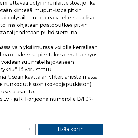
ennettavaa pölynimurilaitteistoa, jonka
ymisaika
Kuvaus
etään kiinteää imuputkistoa pitkin
1 kuukausi
i pölysäiliöön ja terveydelle haitallisia
istoilma ohjataan poistoputkea pitkin
1 kuukausi
ttää kävijän mieltymysten perusteella.
ista tai johdetaan puhdistettuna
1 kuukausi
aiselle käydylle sivulle, ja sitä käytetään sivun
n.
päivä
ssä vain yksi imurasia voi olla kerrallaan
glen yleisimmin käytettyyn analytiikkapalveluun.
kastunnukseksi. Se sisältyy kuhunkin sivuston
ivuston vierailijan selain evästeitä.
telmä on yleensä pientalossa, mutta myös
en analyysiraporteille.
in voidaan suunnitella jokaiseen
ttää verkkosivustoa, sekä kaikista mainoksista, jotka
yksiköllä varustettu
ä. Usean käyttäjän yhteisjärjestelmässä
aalisen median kautta.
ee runkoputkiston (kokoojaputkiston)
i useaa asuntoa.
ivuston moitteettoman toiminnan.
s LVI- ja KH-ohjeena numerolla LVI 37-
nasta, jonka loppukäyttäjä on saattanut nähdä
uraamiseen.
Lisää koriin
ttää verkkosivustoa, sekä kaikista mainoksista, jotka