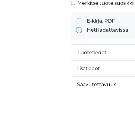
äyttäjä on saattanut nähdä ennen vierailua mainitussa verkkosivustossa.
Merkitse tuote suosikkili
ok käyttää toimittamaan useita mainostuotteita, kuten reaaliaikaisia tarjouksia kol
E-kirja, PDF
Heti ladattavissa
Tuotetiedot
Lisätiedot
Saavutettavuus