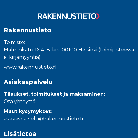
_gcl_au
3 kuukautta
Tämän eväs
Google LLC
on asettanu
.rakennustietokauppa.fi
Doubleclick,
antaa tietoja
miten
loppukäyttä
käyttää
Rakennustieto
verkkosivus
sekä kaikist
mainoksista
Toimisto:
jotka
Malminkatu 16 A, 8. krs, 00100 Helsinki (toimipisteessä
loppukäyttä
saattanut n
ei kirjamyyntiä)
ennen viera
mainitussa
www.rakennustieto.fi
verkkosivus
_fbp
3 kuukautta
Facebook kä
Meta Platform Inc.
Asiakaspalvelu
toimittama
.rakennustietokauppa.fi
useita
mainostuott
Tilaukset, toimitukset ja maksaminen:
kuten
reaaliaikaisi
Ota yhteyttä
tarjouksia
kolmansien
Muut kysymykset:
osapuolien
mainostajilt
asiakaspalvelu@rakennustieto.fi
Lisätietoa