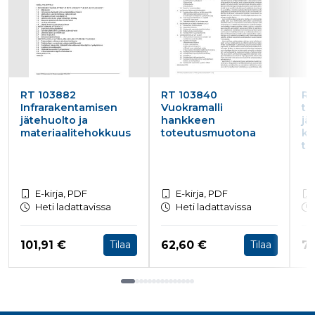
ensimmäis
osapuolen
eväste, joka
varmistaa 
verkkosivus
moitteetto
toiminnan.
personalization_id
1 vuosi 1
Tämä eväst
Twitter Inc.
kuukausi
välittää tiet
RT 103882
.twitter.com
RT 103840
RT
siitä, miten
Infrarakentamisen
Vuokramalli
ti
loppukäyttä
jätehuolto ja
hankkeen
jä
käyttää
materiaalitehokkuus
toteutusmuotona
ku
verkkosivus
sekä
tu
mainonnast
jonka
loppukäyttä
saattanut n
ennen maini
E-kirja, PDF
E-kirja, PDF
verkkosivus
Heti ladattavissa
Heti ladattavissa
vierailua.
bscookie
1 vuosi
Sosiaalisen
LinkedIn Corporation
verkostoit
.www.linkedin.com
Hinta nyt
Hinta nyt
Hi
101,91 €
62,60 €
78
Tilaa
Tilaa
palvelu Lin
käyttää
sulautettuj
palvelujen
käytön
Tuoteluettelon loppu
seuraamise