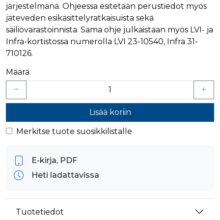
järjestelmänä. Ohjeessa esitetään perustiedot myös
Nimi
Provider / Verkkotunnus
Päättymisaika
Kuva
jäteveden esikäsittelyratkaisuista sekä
Provider /
Nimi
Päättymisaika
Kuvaus
muc_ads
.t.co
1 vuosi 1
Verkkotunnus
säiliövarastoinnista. Sama ohje julkaistaan myös LVI- ja
kuukausi
Provider /
Nimi
Päättymisaika
Kuvaus
_ga_8B0EQ3GCCS
.rakennustietokauppa.fi
1 vuosi 1
Google Analy
Infra-kortistossa numerolla LVI 23-10540, Infra 31-
Verkkotunnus
guest_id_marketing
.twitter.com
1 vuosi 1
kuukausi
käyttää tätä
kuukausi
710126.
evästettä is
UserMatchHistory
1 kuukausi
Tätä eväste
LinkedIn Corporation
tilan säilytt
käytetään
.linkedin.com
guest_id_ads
.twitter.com
1 vuosi 1
kävijöiden
Määrä
kuukausi
_ga_K6W62TRMZ3
.rakennustietokauppa.fi
1 vuosi 1
Tämän eväs
seuraamise
kuukausi
asettanut G
jotta osuva
ln_or
www.rakennustietokauppa.fi
1 päivä
Analytics. Se
mainoksia
tallentaa ja p
voidaan näy
yksilöllisen 
kävijän
jokaiselle kä
mieltymyst
Lisää koriin
sivulle, ja sit
perusteella.
käytetään si
katselujen
Merkitse tuote suosikkilistalle
guest_id
1 vuosi 1
Twitter aset
Twitter Inc.
laskemiseen 
kuukausi
tämän eväs
.twitter.com
seuraamisee
verkkosivus
kävijän
_ga
1 vuosi 1
Tämä eväste
Google LLC
tunnistamis
E-kirja, PDF
kuukausi
liittyy Googl
.rakennustietokauppa.fi
ja seuraami
Universal
Heti ladattavissa
Analyticsiin 
test_cookie
15 minuuttia
DoubleClick
Google LLC
on merkittä
(jonka omis
.doubleclick.net
päivitys Goo
Google) ase
yleisimmin
tämän eväs
käytettyyn
selvittääkse
Tuotetiedot
analytiikkap
tukeeko
Tätä evästet