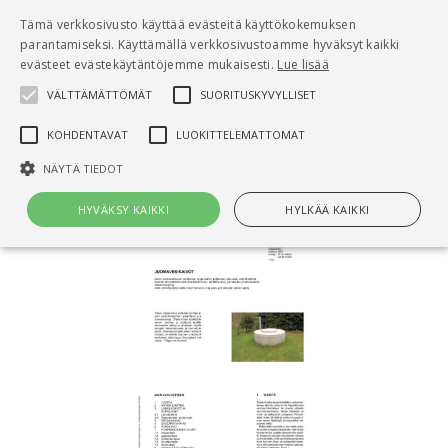
Pääsisältö
Tämä verkkosivusto käyttää evästeitä käyttökokemuksen
0
parantamiseksi. Käyttämällä verkkosivustoamme hyväksyt kaikki
tuo
evästeet evästekäytäntöjemme mukaisesti.
Lue lisää
VÄLTTÄMÄTTÖMÄT
SUORITUSKYVYLLISET
Hae
KOHDENTAVAT
LUOKITTELEMATTOMAT
Etusivu
RT 61-10897 Juomavesikaivot
NÄYTÄ TIEDOT
HYVÄKSY KAIKKI
HYLKÄÄ KAIKKI
Välttämättömät
Suorituskyvylliset
Kohdentavat
Luokittelemattomat
Välttämättömät evästeet mahdollistavat verkkosivuston
perustoiminnot, kuten käyttäjän kirjautumisen ja tilinhallinnan. Sivustoa
ei voida käyttää oikein ilman Välttämättömiä evästeitä.
Nimi
Provider / Verkkotunnus
Päättymisaika
Kuv
CookieScriptConsent
1 kuukausi
Cook
CookieScript