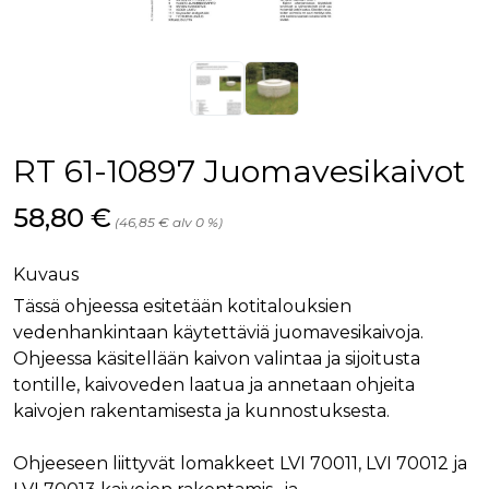
palv
www.rakennustietokauppa.fi
eväs
vier
suo
mui
vält
Cook
evä
toim
RT 61-10897 Juomavesikaivot
KVSESSION
www.rakennustietokauppa.fi
Istunto
AnalyticsSyncHistory
1 kuukausi
Käyt
LinkedIn Corporation
Hinta nyt
58,80 €
tall
.linkedin.com
(46,85 € alv 0 %)
ajan
synk
lms_
Kuvaus
evä
tapa
Tässä ohjeessa esitetään kotitalouksien
maid
vedenhankintaan käytettäviä juomavesikaivoja.
li_gc
6 kuukautta
Käy
LinkedIn Corporation
asia
.linkedin.com
Ohjeessa käsitellään kaivon valintaa ja sijoitusta
suo
eväs
tontille, kaivoveden laatua ja annetaan ohjeita
ei-v
kaivojen rakentamisesta ja kunnostuksesta.
tark
tall
Ohjeeseen liittyvät lomakkeet LVI 70011, LVI 70012 ja