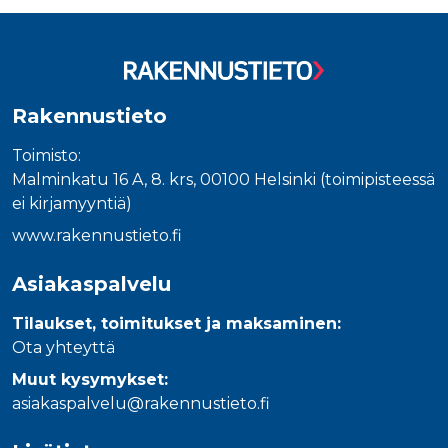
_gcl_au
3 kuukautta
Tämän eväs
Google LLC
on asettanu
.rakennustietokauppa.fi
Doubleclick,
antaa tietoja
miten
loppukäyttä
käyttää
verkkosivus
Rakennustieto
sekä kaikist
mainoksista
jotka
Toimisto:
loppukäyttä
saattanut n
Malminkatu 16 A, 8. krs, 00100 Helsinki (toimipisteessä
ennen viera
ei kirjamyyntiä)
mainitussa
verkkosivus
www.rakennustieto.fi
_fbp
3 kuukautta
Facebook kä
Meta Platform Inc.
toimittama
.rakennustietokauppa.fi
useita
Asiakaspalvelu
mainostuott
kuten
reaaliaikaisi
Tilaukset, toimitukset ja maksaminen:
tarjouksia
Ota yhteyttä
kolmansien
osapuolien
mainostajilt
Muut kysymykset:
asiakaspalvelu@rakennustieto.fi