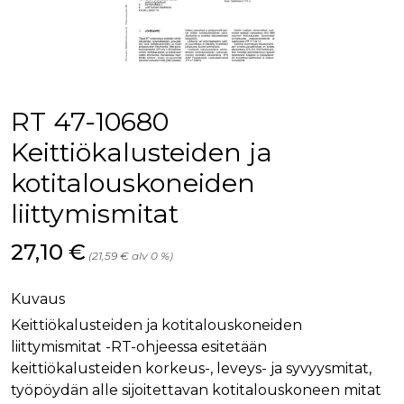
palv
www.rakennustietokauppa.fi
eväs
vier
suo
mui
vält
Cook
evä
toim
RT 47-10680
KVSESSION
www.rakennustietokauppa.fi
Istunto
Keittiökalusteiden ja
AnalyticsSyncHistory
1 kuukausi
Käyt
LinkedIn Corporation
kotitalouskoneiden
tall
.linkedin.com
ajan
synk
liittymismitat
lms_
evä
tapa
Hinta nyt
27,10 €
maid
(21,59 € alv 0 %)
li_gc
6 kuukautta
Käy
LinkedIn Corporation
asia
.linkedin.com
Kuvaus
suo
eväs
Keittiökalusteiden ja kotitalouskoneiden
ei-v
tark
liittymismitat -RT-ohjeessa esitetään
tall
keittiökalusteiden korkeus-, leveys- ja syvyysmitat,
työpöydän alle sijoitettavan kotitalouskoneen mitat