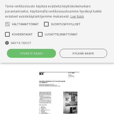
Pääsisältö
Tämä verkkosivusto käyttää evästeitä käyttökokemuksen
0
parantamiseksi. Käyttämällä verkkosivustoamme hyväksyt kaikki
tuo
evästeet evästekäytäntöjemme mukaisesti.
Lue lisää
VÄLTTÄMÄTTÖMÄT
SUORITUSKYVYLLISET
Hae
KOHDENTAVAT
LUOKITTELEMATTOMAT
Etusivu
NÄYTÄ TIEDOT
RT 47-10680 Keittiökalusteiden ja
kotitalouskoneiden liittymismitat
HYVÄKSY KAIKKI
HYLKÄÄ KAIKKI
Välttämättömät
Suorituskyvylliset
Kohdentavat
Luokittelemattomat
Välttämättömät evästeet mahdollistavat verkkosivuston
perustoiminnot, kuten käyttäjän kirjautumisen ja tilinhallinnan. Sivustoa
ei voida käyttää oikein ilman Välttämättömiä evästeitä.
Nimi
Provider / Verkkotunnus
Päättymisaika
Kuv
CookieScriptConsent
1 kuukausi
Cook
CookieScript