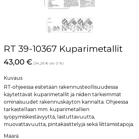
palv
www.rakennustietokauppa.fi
eväs
vier
suo
mui
vält
Cook
evä
toim
RT 39-10367 Kuparimetallit
KVSESSION
www.rakennustietokauppa.fi
Istunto
AnalyticsSyncHistory
1 kuukausi
Käyt
LinkedIn Corporation
Hinta nyt
43,00 €
tall
.linkedin.com
(34,26 € alv 0 %)
ajan
synk
lms_
Kuvaus
evä
tapa
RT-ohjeessa esitetään rakennusteollisuudessa
maid
käytettävät kuparimetallit ja niiden tärkeimmät
li_gc
6 kuukautta
Käy
LinkedIn Corporation
asia
.linkedin.com
ominaisuudet rakennuskäytön kannalta. Ohjeessa
suo
eväs
tarkastellaan mm. kuparimetallien
ei-v
syöpymiskestävyyttä, lastuttavuutta,
tark
tall
muovattavuutta, pintakäsittelyjä sekä liittämistapoja.
Määrä