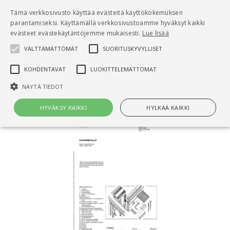
Pääsisältö
Tämä verkkosivusto käyttää evästeitä käyttökokemuksen
0
parantamiseksi. Käyttämällä verkkosivustoamme hyväksyt kaikki
tuo
evästeet evästekäytäntöjemme mukaisesti.
Lue lisää
VÄLTTÄMÄTTÖMÄT
SUORITUSKYVYLLISET
Hae
KOHDENTAVAT
LUOKITTELEMATTOMAT
Etusivu
RT 39-10367 Kuparimetallit
NÄYTÄ TIEDOT
HYVÄKSY KAIKKI
HYLKÄÄ KAIKKI
Välttämättömät
Suorituskyvylliset
Kohdentavat
Luokittelemattomat
Välttämättömät evästeet mahdollistavat verkkosivuston
perustoiminnot, kuten käyttäjän kirjautumisen ja tilinhallinnan. Sivustoa
ei voida käyttää oikein ilman Välttämättömiä evästeitä.
Nimi
Provider / Verkkotunnus
Päättymisaika
Kuv
CookieScriptConsent
1 kuukausi
Cook
CookieScript