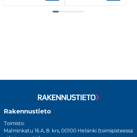
Tuoteluettelon loppu
Rakennustieto
Toimisto:
Malminkatu 16 A, 8. krs, 00100 Helsinki (toimipisteessä