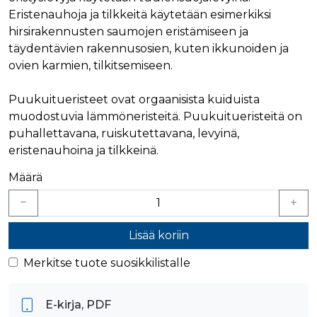
verkkosivus
käytetään
vierailijan s
Eristenauhoja ja tilkkeitä käytetään esimerkiksi
yksilöimään 
evästeitä.
yksilöimällä
hirsirakennusten saumojen eristämiseen ja
satunnaisest
IDE
1 vuosi
Tämän eväs
Google LLC
täydentävien rakennusosien, kuten ikkunoiden ja
numero
on asettanu
.doubleclick.net
asiakastunnu
Doubleclick,
ovien karmien, tilkitsemiseen.
Se sisältyy 
antaa tietoja
sivuston
miten
sivupyyntöön
loppukäyttä
Puukuitueristeet ovat orgaanisista kuiduista
käytetään vie
käyttää
istunto- ja
verkkosivus
muodostuvia lämmöneristeitä. Puukuitueristeitä on
kampanjatie
sekä kaikist
laskemiseen
mainoksista
puhallettavana, ruiskutettavana, levyinä,
sivustojen
jotka
analyysirapor
eristenauhoina ja tilkkeinä.
loppukäyttä
saattanut n
ennen viera
Määrä
mainitussa
verkkosivus
bcookie
1 vuosi
Tämä on
Microsoft Corporation
Microsoft M
.linkedin.com
ensimmäis
Lisää koriin
osapuolen 
verkkosivus
jakamiseen
Merkitse tuote suosikkilistalle
sosiaalisen
median kaut
lidc
1 päivä
Tämä on
Microsoft Corporation
E-kirja, PDF
Microsoft M
.linkedin.com