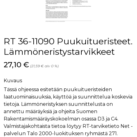
palv
www.rakennustietokauppa.fi
eväs
vier
suo
mui
vält
Cook
evä
toim
RT 36-11090 Puukuitueristeet.
KVSESSION
www.rakennustietokauppa.fi
Istunto
Lämmöneristystarvikkeet
AnalyticsSyncHistory
1 kuukausi
Käyt
LinkedIn Corporation
tall
.linkedin.com
Hinta nyt
27,10 €
ajan
(21,59 € alv 0 %)
synk
lms_
evä
Kuvaus
tapa
maid
Tässä ohjeessa esitetään puukuitueristeiden
li_gc
6 kuukautta
Käy
LinkedIn Corporation
laatuominaisuuksia, käyttöä ja suunnittelua koskevia
asia
.linkedin.com
suo
tietoja. Lämmöneristyksen suunnittelusta on
eväs
annettu määräyksiä ja ohjeita Suomen
ei-v
tark
Rakentamismääräyskokoelman osassa D3 ja C4.
tall
Valmistajakohtaista tietoa löytyy RT-tarviketieto Net -
palvelun Talo 2000-luokituksen ryhmästä 271.