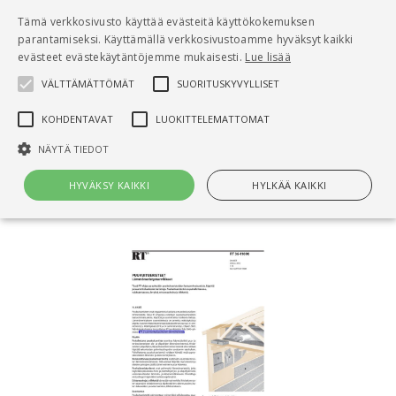
Pääsisältö
Tämä verkkosivusto käyttää evästeitä käyttökokemuksen
0
parantamiseksi. Käyttämällä verkkosivustoamme hyväksyt kaikki
tuo
evästeet evästekäytäntöjemme mukaisesti.
Lue lisää
VÄLTTÄMÄTTÖMÄT
SUORITUSKYVYLLISET
Hae
KOHDENTAVAT
LUOKITTELEMATTOMAT
Etusivu
NÄYTÄ TIEDOT
RT 36-11090 Puukuitueristeet.
Lämmöneristystarvikkeet
HYVÄKSY KAIKKI
HYLKÄÄ KAIKKI
Välttämättömät
Suorituskyvylliset
Kohdentavat
Luokittelemattomat
Välttämättömät evästeet mahdollistavat verkkosivuston
perustoiminnot, kuten käyttäjän kirjautumisen ja tilinhallinnan. Sivustoa
ei voida käyttää oikein ilman Välttämättömiä evästeitä.
Nimi
Provider / Verkkotunnus
Päättymisaika
Kuv
CookieScriptConsent
1 kuukausi
Cook
CookieScript