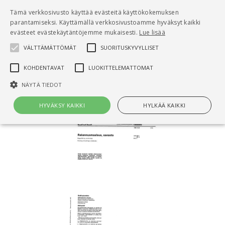
Pääsisältö
Tämä verkkosivusto käyttää evästeitä käyttökokemuksen
0
parantamiseksi. Käyttämällä verkkosivustoamme hyväksyt kaikki
tuo
evästeet evästekäytäntöjemme mukaisesti.
Lue lisää
VÄLTTÄMÄTTÖMÄT
SUORITUSKYVYLLISET
Hae
KOHDENTAVAT
LUOKITTELEMATTOMAT
Etusivu
RT 29-10097 Rakennusmaalaus Sanasto
NÄYTÄ TIEDOT
HYVÄKSY KAIKKI
HYLKÄÄ KAIKKI
Välttämättömät
Suorituskyvylliset
Kohdentavat
Luokittelemattomat
Välttämättömät evästeet mahdollistavat verkkosivuston
perustoiminnot, kuten käyttäjän kirjautumisen ja tilinhallinnan. Sivustoa
ei voida käyttää oikein ilman Välttämättömiä evästeitä.
Nimi
Provider / Verkkotunnus
Päättymisaika
Kuv
CookieScriptConsent
1 kuukausi
Cook
CookieScript