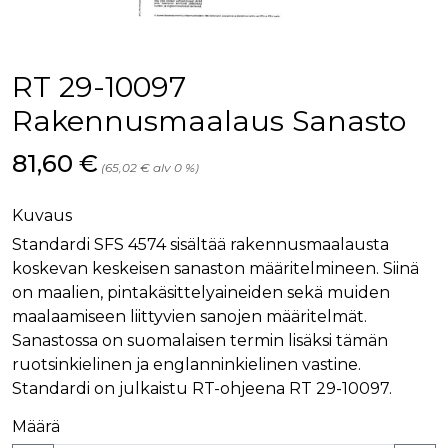
palv
www.rakennustietokauppa.fi
eväs
vier
suo
mui
RT 29-10097
vält
Cook
evä
Rakennusmaalaus Sanasto
toim
KVSESSION
www.rakennustietokauppa.fi
Istunto
Hinta nyt
81,60 €
(65,02 € alv 0 %)
AnalyticsSyncHistory
1 kuukausi
Käyt
LinkedIn Corporation
tall
.linkedin.com
ajan
Kuvaus
synk
lms_
Standardi SFS 4574 sisältää rakennusmaalausta
evä
tapa
koskevan keskeisen sanaston määritelmineen. Siinä
maid
on maalien, pintakäsittelyaineiden sekä muiden
li_gc
6 kuukautta
Käy
LinkedIn Corporation
maalaamiseen liittyvien sanojen määritelmät.
asia
.linkedin.com
suo
Sanastossa on suomalaisen termin lisäksi tämän
eväs
ruotsinkielinen ja englanninkielinen vastine.
ei-v
tark
Standardi on julkaistu RT-ohjeena RT 29-10097.
tall
Määrä