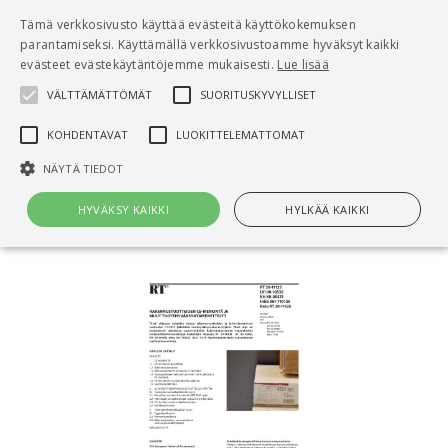
Pääsisältö
Tämä verkkosivusto käyttää evästeitä käyttökokemuksen
0
parantamiseksi. Käyttämällä verkkosivustoamme hyväksyt kaikki
tuo
evästeet evästekäytäntöjemme mukaisesti.
Lue lisää
VÄLTTÄMÄTTÖMÄT
SUORITUSKYVYLLISET
Hae
KOHDENTAVAT
LUOKITTELEMATTOMAT
Etusivu
NÄYTÄ TIEDOT
RT 20-11125 Rakennustuotteiden CE-merkintä ja
muut tuotehyväksyntämenettelyt
HYVÄKSY KAIKKI
HYLKÄÄ KAIKKI
Välttämättömät
Suorituskyvylliset
Kohdentavat
Luokittelemattomat
Välttämättömät evästeet mahdollistavat verkkosivuston
perustoiminnot, kuten käyttäjän kirjautumisen ja tilinhallinnan. Sivustoa
ei voida käyttää oikein ilman Välttämättömiä evästeitä.
Nimi
Provider / Verkkotunnus
Päättymisaika
Kuv
CookieScriptConsent
1 kuukausi
Cook
CookieScript