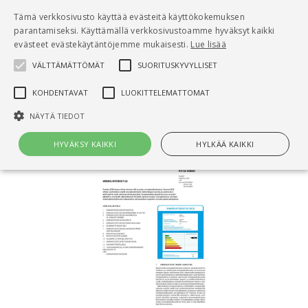
Pääsisältö
Tämä verkkosivusto käyttää evästeitä käyttökokemuksen
0
parantamiseksi. Käyttämällä verkkosivustoamme hyväksyt kaikki
tuo
evästeet evästekäytäntöjemme mukaisesti.
Lue lisää
VÄLTTÄMÄTTÖMÄT
SUORITUSKYVYLLISET
Hae
KOHDENTAVAT
LUOKITTELEMATTOMAT
Etusivu
RT 18-11293 Energiatodistus
NÄYTÄ TIEDOT
HYVÄKSY KAIKKI
HYLKÄÄ KAIKKI
Välttämättömät
Suorituskyvylliset
Kohdentavat
Luokittelemattomat
Välttämättömät evästeet mahdollistavat verkkosivuston
perustoiminnot, kuten käyttäjän kirjautumisen ja tilinhallinnan. Sivustoa
ei voida käyttää oikein ilman Välttämättömiä evästeitä.
Nimi
Provider / Verkkotunnus
Päättymisaika
Kuv
CookieScriptConsent
1 kuukausi
Cook
CookieScript