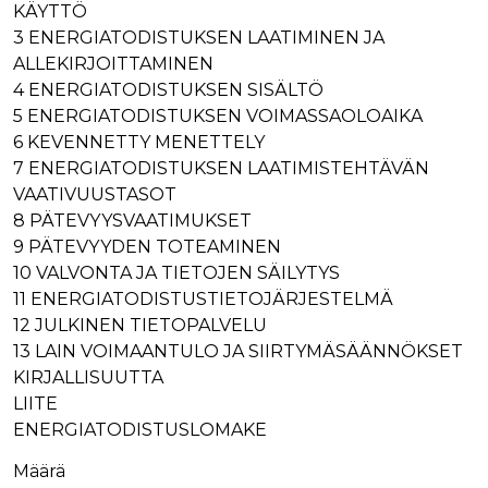
verkkosivus
KÄYTTÖ
käytetään
vierailijan s
yksilöimään 
evästeitä.
3 ENERGIATODISTUKSEN LAATIMINEN JA
yksilöimällä
satunnaisest
ALLEKIRJOITTAMINEN
IDE
1 vuosi
Tämän eväs
Google LLC
numero
on asettanu
.doubleclick.net
4 ENERGIATODISTUKSEN SISÄLTÖ
asiakastunnu
Doubleclick,
Se sisältyy 
antaa tietoja
5 ENERGIATODISTUKSEN VOIMASSAOLOAIKA
sivuston
miten
sivupyyntöön
6 KEVENNETTY MENETTELY
loppukäyttä
käytetään vie
käyttää
7 ENERGIATODISTUKSEN LAATIMISTEHTÄVÄN
istunto- ja
verkkosivus
kampanjatie
sekä kaikist
VAATIVUUSTASOT
laskemiseen
mainoksista
sivustojen
jotka
8 PÄTEVYYSVAATIMUKSET
analyysirapor
loppukäyttä
9 PÄTEVYYDEN TOTEAMINEN
saattanut n
ennen viera
10 VALVONTA JA TIETOJEN SÄILYTYS
mainitussa
verkkosivus
11 ENERGIATODISTUSTIETOJÄRJESTELMÄ
12 JULKINEN TIETOPALVELU
bcookie
1 vuosi
Tämä on
Microsoft Corporation
Microsoft M
.linkedin.com
13 LAIN VOIMAANTULO JA SIIRTYMÄSÄÄNNÖKSET
ensimmäis
osapuolen 
KIRJALLISUUTTA
verkkosivus
LIITE
jakamiseen
sosiaalisen
ENERGIATODISTUSLOMAKE
median kaut
lidc
1 päivä
Tämä on
Microsoft Corporation
Määrä
Microsoft M
.linkedin.com