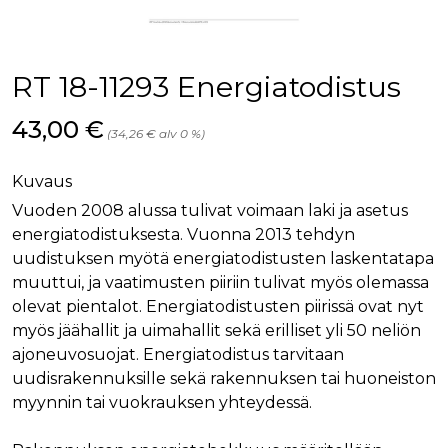
palv
www.rakennustietokauppa.fi
eväs
vier
suo
mui
RT 18-11293 Energiatodistus
vält
Cook
evä
Hinta nyt
43,00 €
toim
(34,26 € alv 0 %)
KVSESSION
www.rakennustietokauppa.fi
Istunto
Kuvaus
AnalyticsSyncHistory
1 kuukausi
Käyt
LinkedIn Corporation
tall
.linkedin.com
Vuoden 2008 alussa tulivat voimaan laki ja asetus
ajan
synk
energiatodistuksesta. Vuonna 2013 tehdyn
lms_
evä
uudistuksen myötä energiatodistusten laskentatapa
tapa
maid
muuttui, ja vaatimusten piiriin tulivat myös olemassa
olevat pientalot. Energiatodistusten piirissä ovat nyt
li_gc
6 kuukautta
Käy
LinkedIn Corporation
asia
.linkedin.com
myös jäähallit ja uimahallit sekä erilliset yli 50 neliön
suo
eväs
ajoneuvosuojat. Energiatodistus tarvitaan
ei-v
uudisrakennuksille sekä rakennuksen tai huoneiston
tark
tall
myynnin tai vuokrauksen yhteydessä.