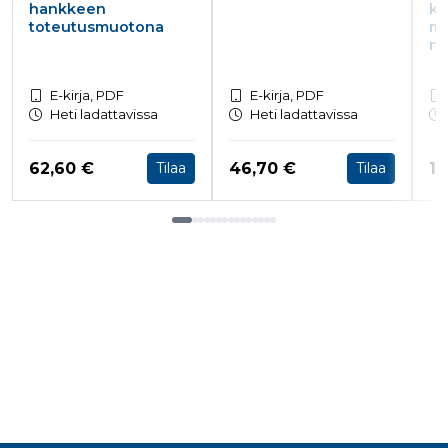
hankkeen
ku
toteutusmuotona
mu
n 
E-kirja, PDF
E-kirja, PDF
Heti ladattavissa
Heti ladattavissa
Hinta nyt
Hinta nyt
Hi
62,60 €
46,70 €
15
Tilaa
Tilaa
Tuoteluettelon loppu