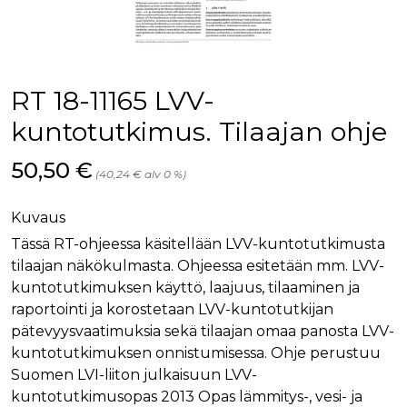
palv
www.rakennustietokauppa.fi
eväs
vier
suo
mui
vält
Cook
RT 18-11165 LVV-
evä
toim
kuntotutkimus. Tilaajan ohje
KVSESSION
www.rakennustietokauppa.fi
Istunto
Hinta nyt
50,50 €
AnalyticsSyncHistory
1 kuukausi
Käyt
LinkedIn Corporation
(40,24 € alv 0 %)
tall
.linkedin.com
ajan
synk
lms_
Kuvaus
evä
tapa
Tässä RT-ohjeessa käsitellään LVV-kuntotutkimusta
maid
tilaajan näkökulmasta. Ohjeessa esitetään mm. LVV-
li_gc
6 kuukautta
Käy
LinkedIn Corporation
kuntotutkimuksen käyttö, laajuus, tilaaminen ja
asia
.linkedin.com
suo
raportointi ja korostetaan LVV-kuntotutkijan
eväs
pätevyysvaatimuksia sekä tilaajan omaa panosta LVV-
ei-v
tark
kuntotutkimuksen onnistumisessa. Ohje perustuu
tall
Suomen LVI-liiton julkaisuun LVV-
kuntotutkimusopas 2013 Opas lämmitys-, vesi- ja