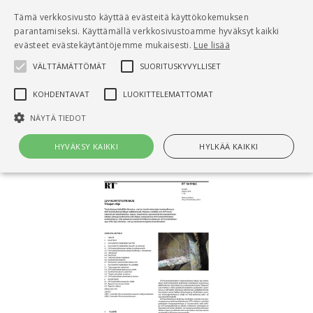
Pääsisältö
Tämä verkkosivusto käyttää evästeitä käyttökokemuksen
0
parantamiseksi. Käyttämällä verkkosivustoamme hyväksyt kaikki
tuo
evästeet evästekäytäntöjemme mukaisesti.
Lue lisää
VÄLTTÄMÄTTÖMÄT
SUORITUSKYVYLLISET
Hae
KOHDENTAVAT
LUOKITTELEMATTOMAT
Etusivu
NÄYTÄ TIEDOT
RT 18-11165 LVV-kuntotutkimus. Tilaajan ohje
HYVÄKSY KAIKKI
HYLKÄÄ KAIKKI
Välttämättömät
Suorituskyvylliset
Kohdentavat
Luokittelemattomat
Välttämättömät evästeet mahdollistavat verkkosivuston
perustoiminnot, kuten käyttäjän kirjautumisen ja tilinhallinnan. Sivustoa
ei voida käyttää oikein ilman Välttämättömiä evästeitä.
Nimi
Provider / Verkkotunnus
Päättymisaika
Kuv
CookieScriptConsent
1 kuukausi
Cook
CookieScript