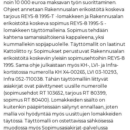
noin 10 000 euroa maksavan työn suorittaminen.
Nimi
Provider / Verkkotunnus
Päättymisaika
Kuva
Ohjeet annetaan Rakennusalan erikoistöitä koskeva
Provider /
Nimi
Päättymisaika
Kuvaus
muc_ads
.t.co
1 vuosi 1
Verkkotunnus
tarjous REYS-8 1995-T -lomakkeen ja Rakennusalan
kuukausi
Provider /
Nimi
Päättymisaika
Kuvaus
erikoistöitä koskeva sopimus REYS-8 1995-S -
_ga_8B0EQ3GCCS
.rakennustietokauppa.fi
1 vuosi 1
Google Analy
Verkkotunnus
guest_id_marketing
.twitter.com
1 vuosi 1
kuukausi
käyttää tätä
lomakkeen täyttömalleina. Sopimus tehdään
kuukausi
evästettä is
UserMatchHistory
1 kuukausi
Tätä eväste
LinkedIn Corporation
tilan säilytt
kahtena samansisältöisenä kappaleena, yksi
käytetään
.linkedin.com
guest_id_ads
.twitter.com
1 vuosi 1
kävijöiden
kuukausi
kummallekin sopijapuolelle. Täyttömallit on laatinut
_ga_K6W62TRMZ3
.rakennustietokauppa.fi
1 vuosi 1
Tämän eväs
seuraamise
kuukausi
asettanut G
jotta osuva
Kattoliitto ry. Sopimukset perustuvat Rakennusalan
ln_or
www.rakennustietokauppa.fi
1 päivä
Analytics. Se
mainoksia
tallentaa ja p
voidaan näy
erikoistöitä koskeviin yleisiin sopimusehtoihin REYS-8
yksilöllisen 
kävijän
jokaiselle kä
1995. Sama ohje julkaistaan myös KH-, LVI- ja Infra-
mieltymyst
sivulle, ja sit
perusteella.
kortistossa numerolla KH X4-00265, LVI 03-10293,
käytetään si
katselujen
guest_id
1 vuosi 1
Twitter aset
Twitter Inc.
Infra 052-710038. Tähän täyttömalliin liittyvät
laskemiseen 
kuukausi
tämän eväs
.twitter.com
seuraamisee
asiakirjat ovat päivittyneet uusille numeroille
verkkosivus
kävijän
(sopimusehdot RT 103652, tarjous RT 80399,
_ga
1 vuosi 1
Tämä eväste
Google LLC
tunnistamis
kuukausi
liittyy Googl
.rakennustietokauppa.fi
ja seuraami
sopimus RT 80400). Lomakkeiden sisältö on
Universal
Analyticsiin 
kuitenkin pääpiirteissään säilynyt ennallaan, joten
test_cookie
15 minuuttia
DoubleClick
Google LLC
on merkittä
(jonka omis
.doubleclick.net
mallia voi hyödyntää myös uusittujen lomakkeiden
päivitys Goo
Google) ase
yleisimmin
tämän eväs
täytössä. Täyttömalli on ostettavissa sähköisessä
käytettyyn
selvittääkse
analytiikkap
tukeeko
muodossa myös Sopimusasiakirjat-palvelussa
Tätä evästet