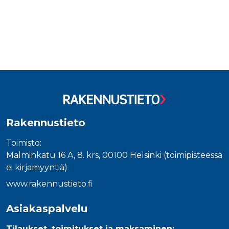
Rakennustieto
Toimisto:
Malminkatu 16 A, 8. krs, 00100 Helsinki (toimipisteessä
ei kirjamyyntiä)
www.rakennustieto.fi
Asiakaspalvelu
Tilaukset, toimitukset ja maksaminen: