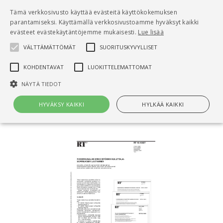
Pääsisältö
Tämä verkkosivusto käyttää evästeitä käyttökokemuksen
0
parantamiseksi. Käyttämällä verkkosivustoamme hyväksyt kaikki
tuo
evästeet evästekäytäntöjemme mukaisesti.
Lue lisää
VÄLTTÄMÄTTÖMÄT
SUORITUSKYVYLLISET
Hae
KOHDENTAVAT
LUOKITTELEMATTOMAT
Etusivu
NÄYTÄ TIEDOT
RT 16-10697 Rakennusalan erikoistöiden
kuluttajasopimuksen laatiminen
HYVÄKSY KAIKKI
HYLKÄÄ KAIKKI
Välttämättömät
Suorituskyvylliset
Kohdentavat
Luokittelemattomat
Välttämättömät evästeet mahdollistavat verkkosivuston
perustoiminnot, kuten käyttäjän kirjautumisen ja tilinhallinnan. Sivustoa
ei voida käyttää oikein ilman Välttämättömiä evästeitä.
Nimi
Provider / Verkkotunnus
Päättymisaika
Kuv
CookieScriptConsent
1 kuukausi
Cook
CookieScript