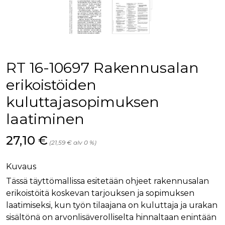
palv
www.rakennustietokauppa.fi
eväs
vier
suo
mui
vält
Cook
evä
toim
RT 16-10697 Rakennusalan
KVSESSION
www.rakennustietokauppa.fi
Istunto
erikoistöiden
AnalyticsSyncHistory
1 kuukausi
Käyt
LinkedIn Corporation
kuluttajasopimuksen
tall
.linkedin.com
ajan
synk
laatiminen
lms_
evä
tapa
Hinta nyt
27,10 €
maid
(21,59 € alv 0 %)
li_gc
6 kuukautta
Käy
LinkedIn Corporation
asia
.linkedin.com
Kuvaus
suo
eväs
Tässä täyttömallissa esitetään ohjeet rakennusalan
ei-v
tark
erikoistöitä koskevan tarjouksen ja sopimuksen
tall
laatimiseksi, kun työn tilaajana on kuluttaja ja urakan
sisältönä on arvonlisäverolliselta hinnaltaan enintään