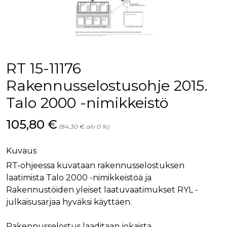
palv
www.rakennustietokauppa.fi
eväs
vier
suo
mui
vält
Cook
evä
toim
RT 15-11176
KVSESSION
www.rakennustietokauppa.fi
Istunto
Rakennusselostusohje 2015.
AnalyticsSyncHistory
1 kuukausi
Käyt
LinkedIn Corporation
Talo 2000 -nimikkeistö
tall
.linkedin.com
ajan
synk
lms_
Hinta nyt
105,80 €
(84,30 € alv 0 %)
evä
tapa
maid
Kuvaus
li_gc
6 kuukautta
Käy
LinkedIn Corporation
asia
.linkedin.com
RT-ohjeessa kuvataan rakennusselostuksen
suo
laatimista Talo 2000 -nimikkeistöä ja
eväs
ei-v
Rakennustöiden yleiset laatuvaatimukset RYL -
tark
tall
julkaisusarjaa hyväksi käyttäen.
Rakennusselostus laaditaan jokaista