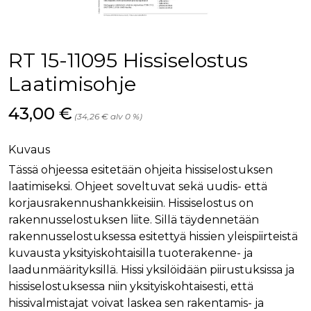
palv
www.rakennustietokauppa.fi
eväs
vier
suo
mui
RT 15-11095 Hissiselostus
vält
Cook
evä
Laatimisohje
toim
KVSESSION
www.rakennustietokauppa.fi
Istunto
Hinta nyt
43,00 €
(34,26 € alv 0 %)
AnalyticsSyncHistory
1 kuukausi
Käyt
LinkedIn Corporation
tall
.linkedin.com
ajan
Kuvaus
synk
lms_
Tässä ohjeessa esitetään ohjeita hissiselostuksen
evä
tapa
laatimiseksi. Ohjeet soveltuvat sekä uudis- että
maid
korjausrakennushankkeisiin. Hissiselostus on
li_gc
6 kuukautta
Käy
LinkedIn Corporation
rakennusselostuksen liite. Sillä täydennetään
asia
.linkedin.com
suo
rakennusselostuksessa esitettyä hissien yleispiirteistä
eväs
kuvausta yksityiskohtaisilla tuoterakenne- ja
ei-v
tark
laadunmäärityksillä. Hissi yksilöidään piirustuksissa ja
tall
hissiselostuksessa niin yksityiskohtaisesti, että
hissivalmistajat voivat laskea sen rakentamis- ja