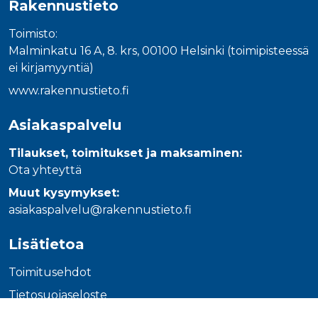
Rakennustieto
_gcl_au
3 kuukautta
Tämän eväs
Google LLC
on asettanu
.rakennustietokauppa.fi
Doubleclick,
Toimisto:
antaa tietoja
miten
Malminkatu 16 A, 8. krs, 00100 Helsinki (toimipisteessä
loppukäyttä
käyttää
ei kirjamyyntiä)
verkkosivus
sekä kaikist
www.rakennustieto.fi
mainoksista
jotka
loppukäyttä
Asiakaspalvelu
saattanut n
ennen viera
mainitussa
Tilaukset, toimitukset ja maksaminen:
verkkosivus
Ota yhteyttä
_fbp
3 kuukautta
Facebook kä
Meta Platform Inc.
toimittama
.rakennustietokauppa.fi
Muut kysymykset:
useita
mainostuott
asiakaspalvelu@rakennustieto.fi
kuten
reaaliaikaisi
tarjouksia
Lisätietoa
kolmansien
osapuolien
mainostajilt
Toimitusehdot
Tietosuojaseloste
Ohjeet