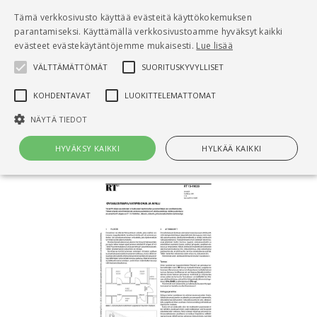
Pääsisältö
Tämä verkkosivusto käyttää evästeitä käyttökokemuksen
0
parantamiseksi. Käyttämällä verkkosivustoamme hyväksyt kaikki
tuo
evästeet evästekäytäntöjemme mukaisesti.
Lue lisää
VÄLTTÄMÄTTÖMÄT
SUORITUSKYVYLLISET
Hae
KOHDENTAVAT
LUOKITTELEMATTOMAT
Etusivu
NÄYTÄ TIEDOT
RT 15-11028 Oviselosteen laatimisohje ja malli
HYVÄKSY KAIKKI
HYLKÄÄ KAIKKI
Välttämättömät
Suorituskyvylliset
Kohdentavat
Luokittelemattomat
Välttämättömät evästeet mahdollistavat verkkosivuston
perustoiminnot, kuten käyttäjän kirjautumisen ja tilinhallinnan. Sivustoa
ei voida käyttää oikein ilman Välttämättömiä evästeitä.
Nimi
Provider / Verkkotunnus
Päättymisaika
Kuv
CookieScriptConsent
1 kuukausi
Cook
CookieScript