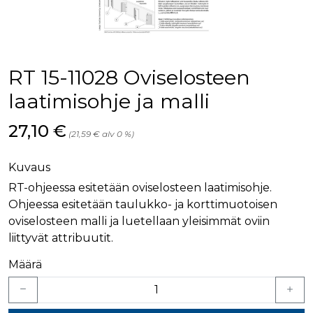
palv
www.rakennustietokauppa.fi
eväs
vier
suo
mui
vält
Cook
RT 15-11028 Oviselosteen
evä
toim
laatimisohje ja malli
KVSESSION
www.rakennustietokauppa.fi
Istunto
Hinta nyt
27,10 €
AnalyticsSyncHistory
1 kuukausi
Käyt
LinkedIn Corporation
(21,59 € alv 0 %)
tall
.linkedin.com
ajan
synk
lms_
Kuvaus
evä
tapa
RT-ohjeessa esitetään oviselosteen laatimisohje.
maid
Ohjeessa esitetään taulukko- ja korttimuotoisen
li_gc
6 kuukautta
Käy
LinkedIn Corporation
oviselosteen malli ja luetellaan yleisimmät oviin
asia
.linkedin.com
suo
liittyvät attribuutit.
eväs
ei-v
Määrä
tark
tall