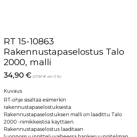
palv
www.rakennustietokauppa.fi
eväs
vier
suo
mui
vält
Cook
evä
toim
RT 15-10863
KVSESSION
www.rakennustietokauppa.fi
Istunto
Rakennustapaselostus Talo
AnalyticsSyncHistory
1 kuukausi
Käyt
LinkedIn Corporation
2000, malli
tall
.linkedin.com
ajan
synk
lms_
Hinta nyt
34,90 €
(27,81 € alv 0 %)
evä
tapa
maid
Kuvaus
li_gc
6 kuukautta
Käy
LinkedIn Corporation
asia
.linkedin.com
RT-ohje sisältää esimerkin
suo
rakennustapaselostuksesta.
eväs
ei-v
Rakennustapaselostuksen malli on laadittu Talo
tark
tall
2000 -nimikkeistöä käyttäen.
Rakennustapaselostus laaditaan
luonnossuunnitteluvaiheessa hankesuunnitelman