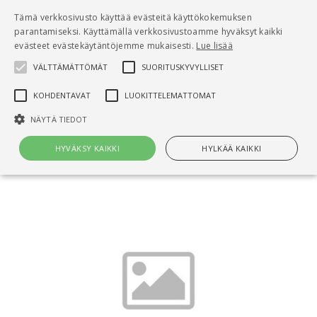
Pääsisältö
Tämä verkkosivusto käyttää evästeitä käyttökokemuksen
0
parantamiseksi. Käyttämällä verkkosivustoamme hyväksyt kaikki
tuo
evästeet evästekäytäntöjemme mukaisesti.
Lue lisää
VÄLTTÄMÄTTÖMÄT
SUORITUSKYVYLLISET
Hae
KOHDENTAVAT
LUOKITTELEMATTOMAT
Etusivu
NÄYTÄ TIEDOT
RT 15-10863 Rakennustapaselostus Talo 2000,
malli
HYVÄKSY KAIKKI
HYLKÄÄ KAIKKI
Välttämättömät
Suorituskyvylliset
Kohdentavat
Luokittelemattomat
Välttämättömät evästeet mahdollistavat verkkosivuston
perustoiminnot, kuten käyttäjän kirjautumisen ja tilinhallinnan. Sivustoa
ei voida käyttää oikein ilman Välttämättömiä evästeitä.
Nimi
Provider / Verkkotunnus
Päättymisaika
Kuv
CookieScriptConsent
1 kuukausi
Cook
CookieScript