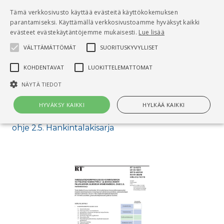
Pääsisältö
Tämä verkkosivusto käyttää evästeitä käyttökokemuksen
0
parantamiseksi. Käyttämällä verkkosivustoamme hyväksyt kaikki
tuo
evästeet evästekäytäntöjemme mukaisesti.
Lue lisää
VÄLTTÄMÄTTÖMÄT
SUORITUSKYVYLLISET
Hae
KOHDENTAVAT
LUOKITTELEMATTOMAT
Etusivu
NÄYTÄ TIEDOT
RT 13-11273 Innovaatiokumppanuus EU-
kynnysarvon ylittävissä suunnittelu- ja
HYVÄKSY KAIKKI
HYLKÄÄ KAIKKI
konsultointipalveluiden julkisissa hankinnoissa,
ohje 2.5. Hankintalakisarja
Välttämättömät
Suorituskyvylliset
Kohdentavat
Luokittelemattomat
Välttämättömät evästeet mahdollistavat verkkosivuston
perustoiminnot, kuten käyttäjän kirjautumisen ja tilinhallinnan. Sivustoa
ei voida käyttää oikein ilman Välttämättömiä evästeitä.
Nimi
Provider / Verkkotunnus
Päättymisaika
Kuv
CookieScriptConsent
1 kuukausi
Cook
CookieScript