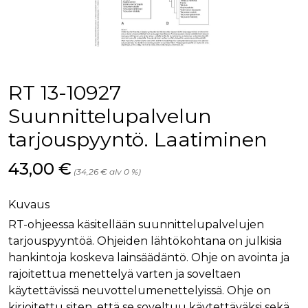
palv
www.rakennustietokauppa.fi
eväs
vier
suo
mui
vält
Cook
evä
toim
RT 13-10927
KVSESSION
www.rakennustietokauppa.fi
Istunto
Suunnittelupalvelun
AnalyticsSyncHistory
1 kuukausi
Käyt
LinkedIn Corporation
tarjouspyyntö. Laatiminen
tall
.linkedin.com
ajan
synk
lms_
Hinta nyt
43,00 €
(34,26 € alv 0 %)
evä
tapa
maid
Kuvaus
li_gc
6 kuukautta
Käy
LinkedIn Corporation
asia
.linkedin.com
RT-ohjeessa käsitellään suunnittelupalvelujen
suo
tarjouspyyntöä. Ohjeiden lähtökohtana on julkisia
eväs
ei-v
hankintoja koskeva lainsäädäntö. Ohje on avointa ja
tark
tall
rajoitettua menettelyä varten ja soveltaen
käytettävissä neuvottelumenettelyissä. Ohje on
kirjoitettu siten, että se soveltuu käytettäväksi sekä