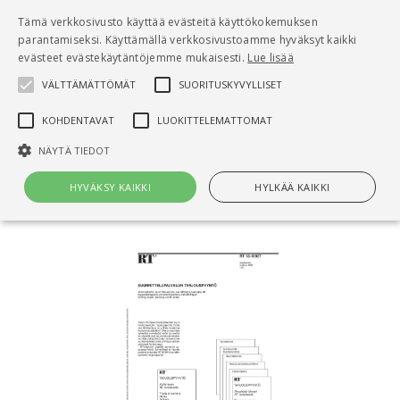
Pääsisältö
Tämä verkkosivusto käyttää evästeitä käyttökokemuksen
0
parantamiseksi. Käyttämällä verkkosivustoamme hyväksyt kaikki
tuo
evästeet evästekäytäntöjemme mukaisesti.
Lue lisää
VÄLTTÄMÄTTÖMÄT
SUORITUSKYVYLLISET
Hae
KOHDENTAVAT
LUOKITTELEMATTOMAT
Etusivu
NÄYTÄ TIEDOT
RT 13-10927 Suunnittelupalvelun tarjouspyyntö.
Laatiminen
HYVÄKSY KAIKKI
HYLKÄÄ KAIKKI
Välttämättömät
Suorituskyvylliset
Kohdentavat
Luokittelemattomat
Välttämättömät evästeet mahdollistavat verkkosivuston
perustoiminnot, kuten käyttäjän kirjautumisen ja tilinhallinnan. Sivustoa
ei voida käyttää oikein ilman Välttämättömiä evästeitä.
Nimi
Provider / Verkkotunnus
Päättymisaika
Kuv
CookieScriptConsent
1 kuukausi
Cook
CookieScript