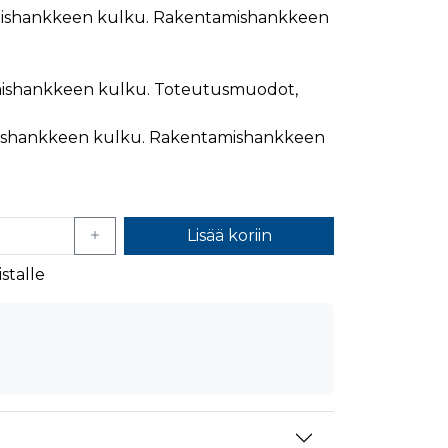
ishankkeen kulku. Rakentamishankkeen
mansien osapuolien mainostajilta
ishankkeen kulku. Toteutusmuodot,
ishankkeen kulku. Rakentamishankkeen
Lisää koriin
stalle