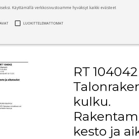
seksi. Käyttämällä verkkosivustoamme hyväksyt kaikki evästeet
Kirjat
Digikirjat
RT-ohjekortit
Palvelut
AVAT
LUOKITTELEMATTOMAT
. Rakentamishankkeen kesto ja aikataulut
ättömät
Suorituskyvylliset
Kohdentavat
Luokittelemattomat
RT 104042
ten käyttäjän kirjautumisen ja tilinhallinnan. Sivustoa ei voida käyttää oikein ilma
Kuvaus
Talonrake
Cookie-Script.com-palvelu käyttää tätä evästettä vierailijaevästeiden suostumusa
Cookie-Script.com-evästebanneri toimii oikein.
kulku.
Käytetään tietojen tallentamiseen ajankohdasta, jolloin synkronointi lms_analytic
Rakentam
käyttäjille
Käytetään asiakkaiden suostumuksen evästeiden käyttöön ei-välttämättömiin tarko
kesto ja ai