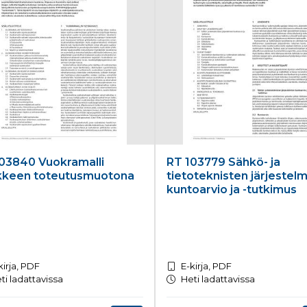
03840 Vuokramalli
RT 103779 Sähkö- ja
kkeen toteutusmuotona
tietoteknisten järjestel
kuntoarvio ja -tutkimus
kirja, PDF
E-kirja, PDF
ti ladattavissa
Heti ladattavissa