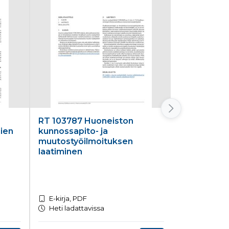
RT 103787 Huoneiston
RT 103711 H
mien
kunnossapito- ja
ilmanvaiht
muutostyöilmoituksen
laatiminen
E-kirja, PDF
E-kirja, PD
Heti ladattavissa
Heti ladatt