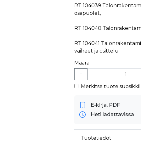
äyttäjä on saattanut nähdä ennen vierailua mainitussa verkkosivustossa.
RT 104039 Talonrakentam
ok käyttää toimittamaan useita mainostuotteita, kuten reaaliaikaisia tarjouksia kol
osapuolet,
RT 104040 Talonrakentam
RT 104041 Talonrakentam
vaiheet ja osittelu.
Määrä
Merkitse tuote suosikkili
E-kirja, PDF
Heti ladattavissa
Tuotetiedot