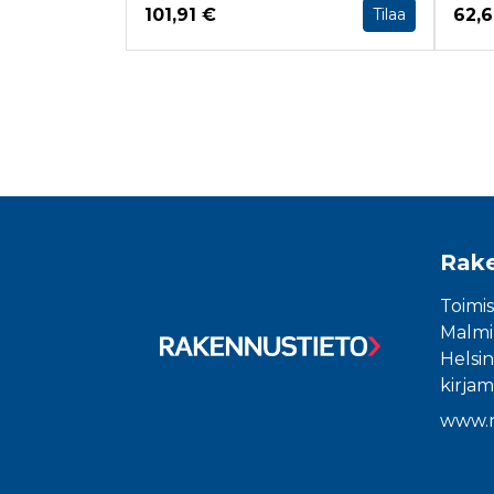
Hinta nyt
Hint
101,91 €
62,
Tilaa
Tuoteluettelon loppu
Rake
Toimis
Malmin
Helsin
kirjam
www.r