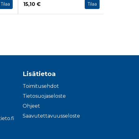
Hinta nyt
Hinta nyt
15,10 €
46,70 €
Tilaa
Tilaa
Lisätietoa
Toimitusehdot
Tietosuojaseloste
Ohjeet
Saavutettavuusseloste
eto.fi