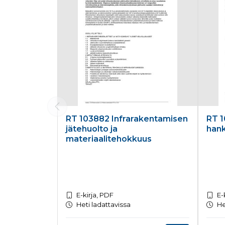
RT 103882 Infrarakentamisen
RT 1
jätehuolto ja
han
materiaalitehokkuus
E-kirja, PDF
E-
Heti ladattavissa
He