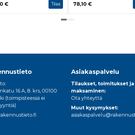
a nyt
Hinta nyt
60 €
78,10 €
Tilaa
nnustieto
Asiakaspalvelu
to:
Tilaukset, toimitukset ja
katu 16 A, 8. krs, 00100
maksaminen:
ki (toimipisteessä ei
Ota yhteyttä
yyntiä)
Muut kysymykset:
akennustieto.fi
asiakaspalvelu@rakennusti