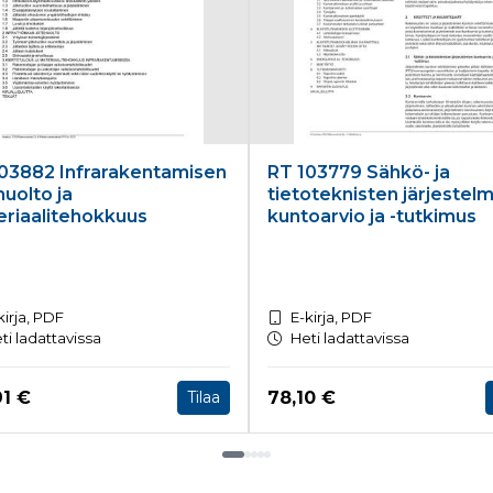
03882 Infrarakentamisen
RT 103779 Sähkö- ja
huolto ja
tietoteknisten järjestel
riaalitehokkuus
kuntoarvio ja -tutkimus
kirja, PDF
E-kirja, PDF
ti ladattavissa
Heti ladattavissa
a nyt
Hinta nyt
91 €
78,10 €
Tilaa