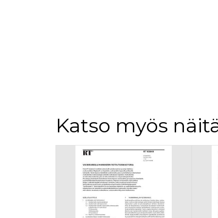
loppuk
.rakennustietokauppa.fi
_fbp
3 kuukautta
Facebo
Meta Platform Inc.
.rakennustietokauppa.fi
Katso myös näitä
Tuoteluettelon alku