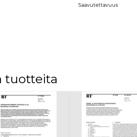
äyttäjä on saattanut nähdä ennen vierailua mainitussa verkkosivustossa.
Saavutettavuus
ok käyttää toimittamaan useita mainostuotteita, kuten reaaliaikaisia tarjouksia kol
 tuotteita