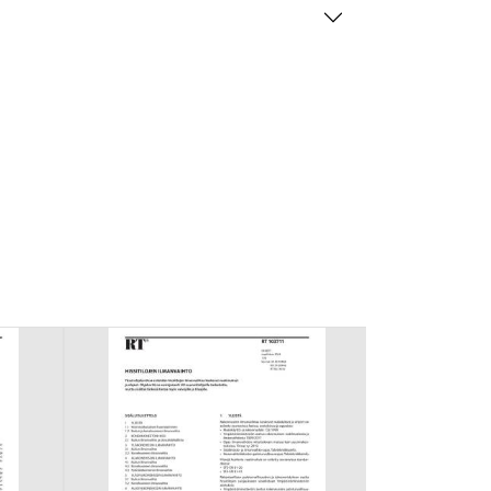
mansien osapuolien mainostajilta