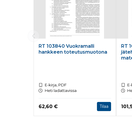
RT 103840 Vuokramalli
RT 1
hankkeen toteutusmuotona
jäte
mate
E-kirja, PDF
E-
Heti ladattavissa
He
Hinta nyt
Hint
62,60 €
101,
Tilaa
Tuoteluettelon loppu