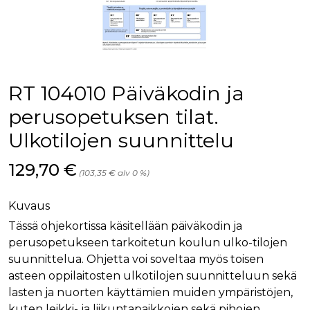
RT 104010 Päiväkodin ja
perusopetuksen tilat.
Ulkotilojen suunnittelu
Hinta nyt
129,70 €
(103,35 € alv 0 %)
Kuvaus
Tässä ohjekortissa käsitellään päiväkodin ja
perusopetukseen tarkoitetun koulun ulko-tilojen
suunnittelua. Ohjetta voi soveltaa myös toisen
asteen oppilaitosten ulkotilojen suunnitteluun sekä
lasten ja nuorten käyttämien muiden ympäristöjen,
kuten leikki- ja liikuntapaikkojen sekä pihojen