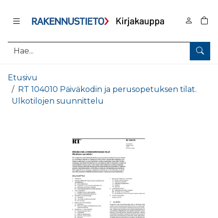
Pääsisältö
0
tuo
Hae
Etusivu
RT 104010 Päiväkodin ja perusopetuksen tilat.
Ulkotilojen suunnittelu