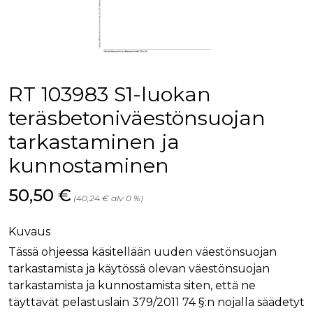
palv
www.rakennustietokauppa.fi
eväs
vier
suo
mui
vält
Cook
evä
toim
RT 103983 S1-luokan
KVSESSION
www.rakennustietokauppa.fi
Istunto
teräsbetoniväestönsuojan
AnalyticsSyncHistory
1 kuukausi
Käyt
LinkedIn Corporation
tarkastaminen ja
tall
.linkedin.com
ajan
synk
kunnostaminen
lms_
evä
tapa
Hinta nyt
50,50 €
maid
(40,24 € alv 0 %)
li_gc
6 kuukautta
Käy
LinkedIn Corporation
asia
.linkedin.com
Kuvaus
suo
eväs
Tässä ohjeessa käsitellään uuden väestönsuojan
ei-v
tark
tarkastamista ja käytössä olevan väestönsuojan
tall
tarkastamista ja kunnostamista siten, että ne
täyttävät pelastuslain 379/2011 74 §:n nojalla säädetyt