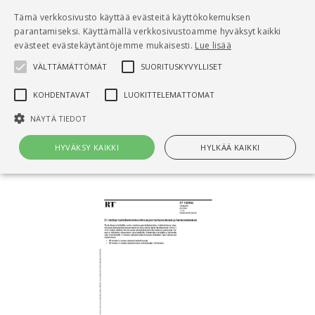
Pääsisältö
Tämä verkkosivusto käyttää evästeitä käyttökokemuksen
0
parantamiseksi. Käyttämällä verkkosivustoamme hyväksyt kaikki
tuo
evästeet evästekäytäntöjemme mukaisesti.
Lue lisää
VÄLTTÄMÄTTÖMÄT
SUORITUSKYVYLLISET
Hae
KOHDENTAVAT
LUOKITTELEMATTOMAT
Etusivu
NÄYTÄ TIEDOT
RT 103983 S1-luokan teräsbetoniväestönsuojan
tarkastaminen ja kunnostaminen
HYVÄKSY KAIKKI
HYLKÄÄ KAIKKI
Välttämättömät
Suorituskyvylliset
Kohdentavat
Luokittelemattomat
Välttämättömät evästeet mahdollistavat verkkosivuston
perustoiminnot, kuten käyttäjän kirjautumisen ja tilinhallinnan. Sivustoa
ei voida käyttää oikein ilman Välttämättömiä evästeitä.
Nimi
Provider / Verkkotunnus
Päättymisaika
Kuv
CookieScriptConsent
1 kuukausi
Cook
CookieScript