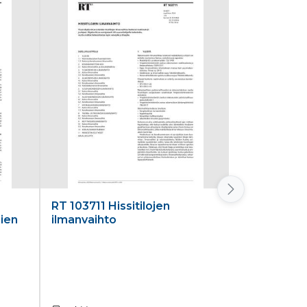
RT 103711 Hissitilojen
RT 103767 H
mien
ilmanvaihto
turvallisuu
pelastustoi