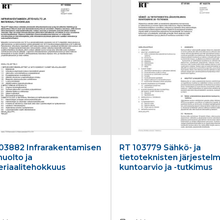
03882 Infrarakentamisen
RT 103779 Sähkö- ja
huolto ja
tietoteknisten järjestel
riaalitehokkuus
kuntoarvio ja -tutkimus