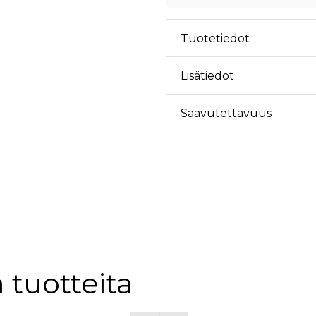
äyttäjä on saattanut nähdä ennen vierailua mainitussa verkkosivustossa.
ok käyttää toimittamaan useita mainostuotteita, kuten reaaliaikaisia tarjouksia kol
Tuotetiedot
Lisätiedot
Saavutettavuus
 tuotteita