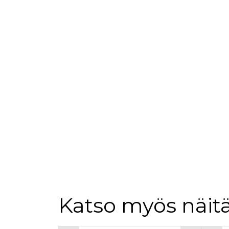
loppuk
.rakennustietokauppa.fi
_fbp
3 kuukautta
Facebo
Meta Platform Inc.
.rakennustietokauppa.fi
Katso myös näitä
Tuoteluettelon alku