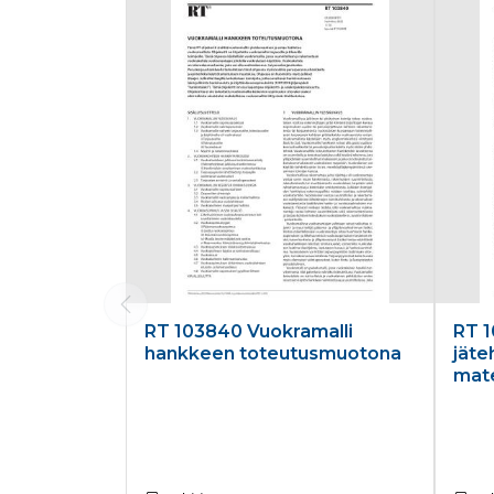
RT 103840 Vuokramalli
RT 1
hankkeen toteutusmuotona
jäte
mate