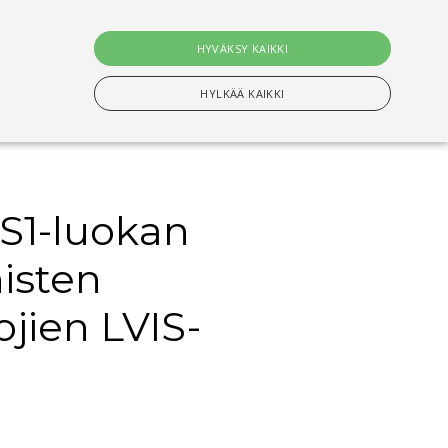
0
tuotet
HYVÄKSY KAIKKI
Hae
HYLKÄÄ KAIKKI
S1-luokan
n Välttämättömiä evästeitä.
isten
setusten muistamiseen. On välttämätöntä, että
jien LVIS-
s-evästeen kanssa tapahtui nimettyjen maiden
ituksiin tallentamiseen