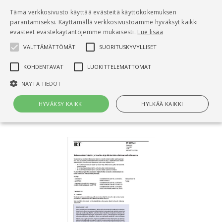
Pääsisältö
Tämä verkkosivusto käyttää evästeitä käyttökokemuksen
0
parantamiseksi. Käyttämällä verkkosivustoamme hyväksyt kaikki
tuo
evästeet evästekäytäntöjemme mukaisesti.
Lue lisää
VÄLTTÄMÄTTÖMÄT
SUORITUSKYVYLLISET
Hae
KOHDENTAVAT
LUOKITTELEMATTOMAT
Etusivu
NÄYTÄ TIEDOT
RT 103961 Rakennuksen käyttö- ja huolto-ohje
kiinteistön elinkaaren hallinnassa
HYVÄKSY KAIKKI
HYLKÄÄ KAIKKI
Välttämättömät
Suorituskyvylliset
Kohdentavat
Luokittelemattomat
Välttämättömät evästeet mahdollistavat verkkosivuston
perustoiminnot, kuten käyttäjän kirjautumisen ja tilinhallinnan. Sivustoa
ei voida käyttää oikein ilman Välttämättömiä evästeitä.
Nimi
Provider / Verkkotunnus
Päättymisaika
Kuv
CookieScriptConsent
1 kuukausi
Cook
CookieScript