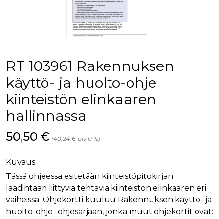
palv
www.rakennustietokauppa.fi
eväs
vier
suo
mui
vält
Cook
evä
toim
RT 103961 Rakennuksen
KVSESSION
www.rakennustietokauppa.fi
Istunto
käyttö- ja huolto-ohje
AnalyticsSyncHistory
1 kuukausi
Käyt
LinkedIn Corporation
kiinteistön elinkaaren
tall
.linkedin.com
ajan
synk
hallinnassa
lms_
evä
tapa
Hinta nyt
50,50 €
maid
(40,24 € alv 0 %)
li_gc
6 kuukautta
Käy
LinkedIn Corporation
asia
.linkedin.com
Kuvaus
suo
eväs
Tässä ohjeessa esitetään kiinteistöpitokirjan
ei-v
tark
laadintaan liittyviä tehtäviä kiinteistön elinkaaren eri
tall
vaiheissa. Ohjekortti kuuluu Rakennuksen käyttö- ja
huolto-ohje -ohjesarjaan, jonka muut ohjekortit ovat: