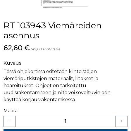
palv
www.rakennustietokauppa.fi
eväs
vier
suo
mui
RT 103943 Viemäreiden
vält
Cook
evä
asennus
toim
KVSESSION
www.rakennustietokauppa.fi
Istunto
Hinta nyt
62,60 €
(49,88 € alv 0 %)
AnalyticsSyncHistory
1 kuukausi
Käyt
LinkedIn Corporation
tall
.linkedin.com
ajan
Kuvaus
synk
lms_
Tässä ohjekortissa esitetään kiinteistöjen
evä
tapa
viemäriputkistojen materiaalit, liitokset ja
maid
haaroitukset. Ohjeet on tarkoitettu
li_gc
6 kuukautta
Käy
LinkedIn Corporation
uudisrakentamiseen ja niitä voi soveltuvin osin
asia
.linkedin.com
suo
käyttää korjausrakentamisessa.
eväs
ei-v
Määrä
tark
tall