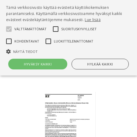
Pääsisältö
Tämä verkkosivusto käyttää evästeitä käyttökokemuksen
0
parantamiseksi. Käyttämällä verkkosivustoamme hyväksyt kaikki
tuo
evästeet evästekäytäntöjemme mukaisesti.
Lue lisää
VÄLTTÄMÄTTÖMÄT
SUORITUSKYVYLLISET
Hae
KOHDENTAVAT
LUOKITTELEMATTOMAT
Etusivu
NÄYTÄ TIEDOT
RT 103928 Hiilijalanjäljen ohjaus
rakentamishankkeessa. Rakennuttajan ja tilaajan
HYVÄKSY KAIKKI
HYLKÄÄ KAIKKI
ohje
Välttämättömät
Suorituskyvylliset
Kohdentavat
Luokittelemattomat
Välttämättömät evästeet mahdollistavat verkkosivuston
perustoiminnot, kuten käyttäjän kirjautumisen ja tilinhallinnan. Sivustoa
ei voida käyttää oikein ilman Välttämättömiä evästeitä.
Nimi
Provider / Verkkotunnus
Päättymisaika
Kuv
CookieScriptConsent
1 kuukausi
Cook
CookieScript