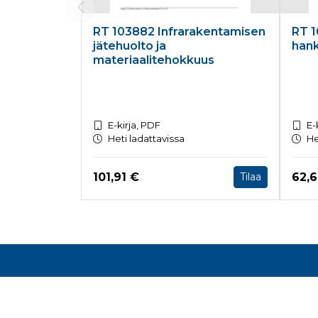
RT 103882 Infrarakentamisen
RT 1
jätehuolto ja
han
materiaalitehokkuus
E-kirja, PDF
E-
Heti ladattavissa
He
Hinta nyt
Hint
101,91 €
62,
Tilaa
Tuoteluettelon loppu
Rake
Toimis