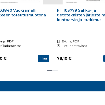
03840 Vuokramalli
RT 103779 Sähkö- ja
kkeen toteutusmuotona
tietoteknisten järjestel
kuntoarvio ja -tutkimus
kirja, PDF
E-kirja, PDF
ti ladattavissa
Heti ladattavissa
a nyt
Hinta nyt
60 €
78,10 €
Tilaa
nnustieto
Asiakaspalvelu
to:
Tilaukset, toimitukset ja