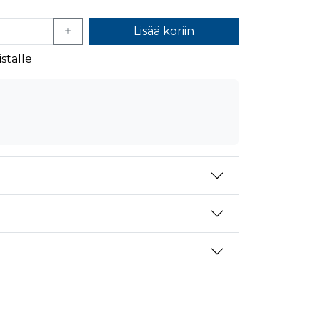
mansien osapuolien mainostajilta
Lisää koriin
stalle