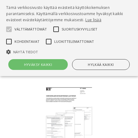
Pääsisältö
Tämä verkkosivusto käyttää evästeitä käyttökokemuksen
0
parantamiseksi. Käyttämällä verkkosivustoamme hyväksyt kaikki
tuo
evästeet evästekäytäntöjemme mukaisesti.
Lue lisää
VÄLTTÄMÄTTÖMÄT
SUORITUSKYVYLLISET
Hae
KOHDENTAVAT
LUOKITTELEMATTOMAT
Etusivu
NÄYTÄ TIEDOT
RT 103842 Vuokramallin hankesopimuksen
laatiminen
HYVÄKSY KAIKKI
HYLKÄÄ KAIKKI
Välttämättömät
Suorituskyvylliset
Kohdentavat
Luokittelemattomat
Välttämättömät evästeet mahdollistavat verkkosivuston
perustoiminnot, kuten käyttäjän kirjautumisen ja tilinhallinnan. Sivustoa
ei voida käyttää oikein ilman Välttämättömiä evästeitä.
Nimi
Provider / Verkkotunnus
Päättymisaika
Kuv
CookieScriptConsent
1 kuukausi
Cook
CookieScript