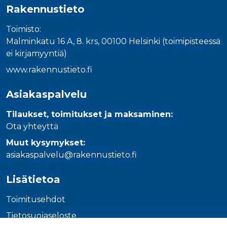
_gcl_au
3 kuukautta
Tämän eväs
Google LLC
Rakennustieto
on asettanu
.rakennustietokauppa.fi
Doubleclick,
antaa tietoja
Toimisto:
miten
loppukäyttä
Malminkatu 16 A, 8. krs, 00100 Helsinki (toimipisteessä
käyttää
ei kirjamyyntiä)
verkkosivus
sekä kaikist
mainoksista
www.rakennustieto.fi
jotka
loppukäyttä
saattanut n
Asiakaspalvelu
ennen viera
mainitussa
verkkosivus
Tilaukset, toimitukset ja maksaminen:
Ota yhteyttä
_fbp
3 kuukautta
Facebook kä
Meta Platform Inc.
toimittama
.rakennustietokauppa.fi
useita
Muut kysymykset:
mainostuott
asiakaspalvelu@rakennustieto.fi
kuten
reaaliaikaisi
tarjouksia
kolmansien
Lisätietoa
osapuolien
mainostajilt
Toimitusehdot
Tietosuojaseloste