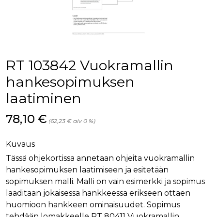
palv
www.rakennustietokauppa.fi
eväs
vier
suo
mui
vält
Cook
evä
toim
RT 103842 Vuokramallin
KVSESSION
www.rakennustietokauppa.fi
Istunto
hankesopimuksen
AnalyticsSyncHistory
1 kuukausi
Käyt
LinkedIn Corporation
laatiminen
tall
.linkedin.com
ajan
synk
lms_
Hinta nyt
78,10 €
(62,23 € alv 0 %)
evä
tapa
maid
Kuvaus
li_gc
6 kuukautta
Käy
LinkedIn Corporation
asia
.linkedin.com
Tässä ohjekortissa annetaan ohjeita vuokramallin
suo
hankesopimuksen laatimiseen ja esitetään
eväs
ei-v
sopimuksen malli. Malli on vain esimerkki ja sopimus
tark
tall
laaditaan jokaisessa hankkeessa erikseen ottaen
huomioon hankkeen ominaisuudet. Sopimus
tehdään lomakkeelle RT 80411 Vuokramallin