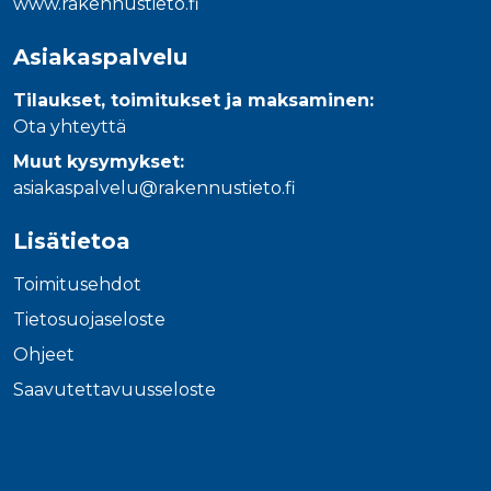
www.rakennustieto.fi
Asiakaspalvelu
Tilaukset, toimitukset ja maksaminen:
Ota yhteyttä
Muut kysymykset:
asiakaspalvelu@rakennustieto.fi
Lisätietoa
Toimitusehdot
Tietosuojaseloste
Ohjeet
Saavutettavuusseloste