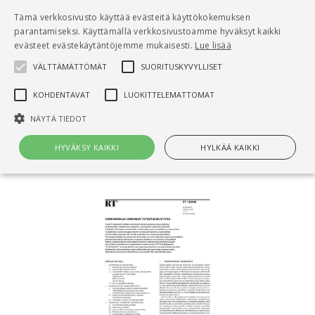
Pääsisältö
Tämä verkkosivusto käyttää evästeitä käyttökokemuksen
0
parantamiseksi. Käyttämällä verkkosivustoamme hyväksyt kaikki
tuo
evästeet evästekäytäntöjemme mukaisesti.
Lue lisää
VÄLTTÄMÄTTÖMÄT
SUORITUSKYVYLLISET
Hae
KOHDENTAVAT
LUOKITTELEMATTOMAT
Etusivu
NÄYTÄ TIEDOT
RT 103840 Vuokramalli hankkeen
toteutusmuotona
HYVÄKSY KAIKKI
HYLKÄÄ KAIKKI
Välttämättömät
Suorituskyvylliset
Kohdentavat
Luokittelemattomat
Välttämättömät evästeet mahdollistavat verkkosivuston
perustoiminnot, kuten käyttäjän kirjautumisen ja tilinhallinnan. Sivustoa
ei voida käyttää oikein ilman Välttämättömiä evästeitä.
Nimi
Provider / Verkkotunnus
Päättymisaika
Kuv
CookieScriptConsent
1 kuukausi
Cook
CookieScript