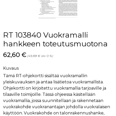
palv
www.rakennustietokauppa.fi
eväs
vier
suo
mui
vält
Cook
evä
toim
RT 103840 Vuokramalli
KVSESSION
www.rakennustietokauppa.fi
Istunto
hankkeen toteutusmuotona
AnalyticsSyncHistory
1 kuukausi
Käyt
LinkedIn Corporation
tall
.linkedin.com
Hinta nyt
62,60 €
ajan
(49,88 € alv 0 %)
synk
lms_
evä
Kuvaus
tapa
maid
Tämä RT-ohjekortti sisältää vuokramallin
li_gc
6 kuukautta
Käy
LinkedIn Corporation
yleiskuvauksen ja antaa lisätietoa vuokramallista.
asia
.linkedin.com
suo
Ohjekortti on kirjoitettu vuokramallia tarjoaville ja
eväs
tilaaville toimijoille. Tässä ohjeessa käsitellään
ei-v
tark
vuokramallia, jossa suunnitellaan ja rakennetaan
tall
vuokrakohde vuokranantajan johdolla vuokralaisen
käyttöön. Vuokrakohde on talonrakennushanke,