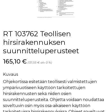
palv
www.rakennustietokauppa.fi
eväs
vier
suo
mui
vält
Cook
evä
toim
RT 103762 Teollisen
KVSESSION
www.rakennustietokauppa.fi
Istunto
hirsirakennuksen
AnalyticsSyncHistory
1 kuukausi
Käyt
LinkedIn Corporation
suunnitteluperusteet
tall
.linkedin.com
ajan
synk
lms_
Hinta nyt
165,10 €
(131,55 € alv 0 %)
evä
tapa
maid
Kuvaus
li_gc
6 kuukautta
Käy
LinkedIn Corporation
asia
.linkedin.com
Ohjekortissa esitetään teollisesti valmistettujen
suo
ympärivuotiseen käyttöön tarkoitettujen
eväs
ei-v
hirsirakennusten sekä niiden osien
tark
tall
suunnitteluperusteita. Ohjetta voidaan noudattaa
soveltuvin osin myös osa-aikaiseen käyttöön
tarkoitetuissa hirsirakennuksissa. Ohjeet soveltuvat