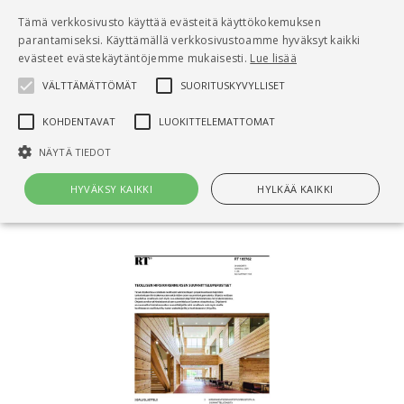
Pääsisältö
Tämä verkkosivusto käyttää evästeitä käyttökokemuksen
0
parantamiseksi. Käyttämällä verkkosivustoamme hyväksyt kaikki
tuo
evästeet evästekäytäntöjemme mukaisesti.
Lue lisää
VÄLTTÄMÄTTÖMÄT
SUORITUSKYVYLLISET
Hae
KOHDENTAVAT
LUOKITTELEMATTOMAT
Etusivu
NÄYTÄ TIEDOT
RT 103762 Teollisen hirsirakennuksen
suunnitteluperusteet
HYVÄKSY KAIKKI
HYLKÄÄ KAIKKI
Välttämättömät
Suorituskyvylliset
Kohdentavat
Luokittelemattomat
Välttämättömät evästeet mahdollistavat verkkosivuston
perustoiminnot, kuten käyttäjän kirjautumisen ja tilinhallinnan. Sivustoa
ei voida käyttää oikein ilman Välttämättömiä evästeitä.
Nimi
Provider / Verkkotunnus
Päättymisaika
Kuv
CookieScriptConsent
1 kuukausi
Cook
CookieScript