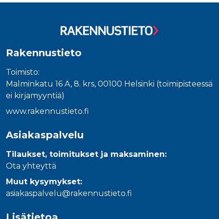
_gcl_au
3 kuukautta
Tämän eväs
Google LLC
on asettanu
.rakennustietokauppa.fi
Doubleclick,
antaa tietoja
miten
loppukäyttä
käyttää
Rakennustieto
verkkosivus
sekä kaikist
mainoksista
Toimisto:
jotka
loppukäyttä
Malminkatu 16 A, 8. krs, 00100 Helsinki (toimipisteessä
saattanut n
ennen viera
ei kirjamyyntiä)
mainitussa
verkkosivus
www.rakennustieto.fi
_fbp
3 kuukautta
Facebook kä
Meta Platform Inc.
toimittama
.rakennustietokauppa.fi
Asiakaspalvelu
useita
mainostuott
kuten
Tilaukset, toimitukset ja maksaminen:
reaaliaikaisi
tarjouksia
Ota yhteyttä
kolmansien
osapuolien
Muut kysymykset:
mainostajilt
asiakaspalvelu@rakennustieto.fi
Lisätietoa