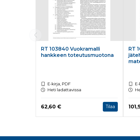
RT 103840 Vuokramalli
RT 1
hankkeen toteutusmuotona
jäte
mate
E-kirja, PDF
E-
Heti ladattavissa
He
Hinta nyt
Hint
62,60 €
101,
Tilaa
Tuoteluettelon loppu