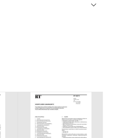
mansien osapuolien mainostajilta