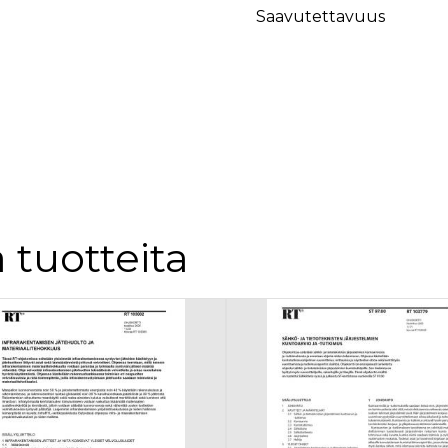
äyttäjä on saattanut nähdä ennen vierailua mainitussa verkkosivustossa.
Saavutettavuus
ok käyttää toimittamaan useita mainostuotteita, kuten reaaliaikaisia tarjouksia kol
 tuotteita