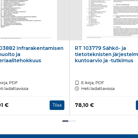
03882 Infrarakentamisen
RT 103779 Sähkö- ja
huolto ja
tietoteknisten järjestel
riaalitehokkuus
kuntoarvio ja -tutkimus
kirja, PDF
E-kirja, PDF
ti ladattavissa
Heti ladattavissa
a nyt
Hinta nyt
91 €
78,10 €
Tilaa