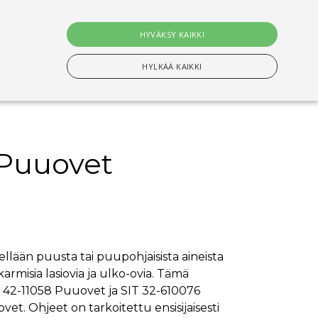
0
tuotet
HYVÄKSY KAIKKI
Hae
HYLKÄÄ KAIKKI
 Puuovet
n Välttämättömiä evästeitä.
setusten muistamiseen. On välttämätöntä, että
s-evästeen kanssa tapahtui nimettyjen maiden
ellään puusta tai puupohjaisista aineista
karmisia lasiovia ja ulko-ovia. Tämä
ituksiin tallentamiseen
T 42-11058 Puuovet ja SIT 32-610076
vet. Ohjeet on tarkoitettu ensisijaisesti