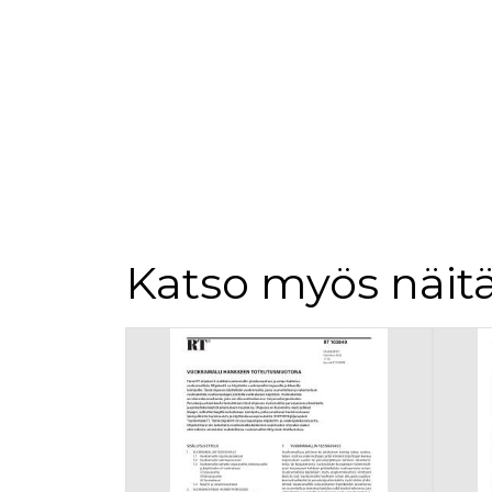
loppuk
.rakennustietokauppa.fi
_fbp
3 kuukautta
Facebo
Meta Platform Inc.
.rakennustietokauppa.fi
Katso myös näitä
Tuoteluettelon alku