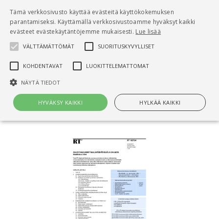
Pääsisältö
Tämä verkkosivusto käyttää evästeitä käyttökokemuksen
0
parantamiseksi. Käyttämällä verkkosivustoamme hyväksyt kaikki
tuo
evästeet evästekäytäntöjemme mukaisesti.
Lue lisää
VÄLTTÄMÄTTÖMÄT
SUORITUSKYVYLLISET
Hae
KOHDENTAVAT
LUOKITTELEMATTOMAT
Etusivu
NÄYTÄ TIEDOT
RT 103724 Asuntosuunnittelu, määräyksiä ja
ohjeita. Maaliskuu 2024
HYVÄKSY KAIKKI
HYLKÄÄ KAIKKI
Välttämättömät
Suorituskyvylliset
Kohdentavat
Luokittelemattomat
Välttämättömät evästeet mahdollistavat verkkosivuston
perustoiminnot, kuten käyttäjän kirjautumisen ja tilinhallinnan. Sivustoa
ei voida käyttää oikein ilman Välttämättömiä evästeitä.
Nimi
Provider / Verkkotunnus
Päättymisaika
Kuv
CookieScriptConsent
1 kuukausi
Cook
CookieScript