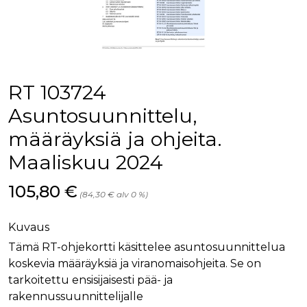
palv
www.rakennustietokauppa.fi
eväs
vier
suo
mui
vält
Cook
evä
toim
RT 103724
KVSESSION
www.rakennustietokauppa.fi
Istunto
Asuntosuunnittelu,
AnalyticsSyncHistory
1 kuukausi
Käyt
LinkedIn Corporation
määräyksiä ja ohjeita.
tall
.linkedin.com
ajan
synk
Maaliskuu 2024
lms_
evä
tapa
Hinta nyt
105,80 €
maid
(84,30 € alv 0 %)
li_gc
6 kuukautta
Käy
LinkedIn Corporation
asia
.linkedin.com
Kuvaus
suo
eväs
Tämä RT-ohjekortti käsittelee asuntosuunnittelua
ei-v
tark
koskevia määräyksiä ja viranomaisohjeita. Se on
tall
tarkoitettu ensisijaisesti pää- ja
rakennussuunnittelijalle