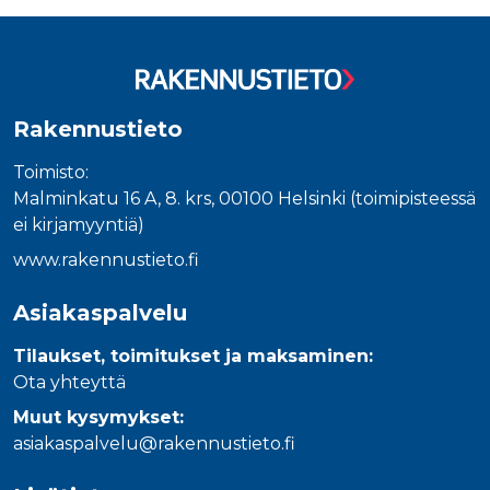
Tuoteluettelon loppu
_gcl_au
3 kuukautta
Tämän eväs
Google LLC
on asettanu
.rakennustietokauppa.fi
Doubleclick,
antaa tietoja
miten
loppukäyttä
käyttää
verkkosivus
Rakennustieto
sekä kaikist
mainoksista
jotka
Toimisto:
loppukäyttä
saattanut n
Malminkatu 16 A, 8. krs, 00100 Helsinki (toimipisteessä
ennen viera
ei kirjamyyntiä)
mainitussa
verkkosivus
www.rakennustieto.fi
_fbp
3 kuukautta
Facebook kä
Meta Platform Inc.
toimittama
.rakennustietokauppa.fi
useita
Asiakaspalvelu
mainostuott
kuten
reaaliaikaisi
Tilaukset, toimitukset ja maksaminen:
tarjouksia
kolmansien
Ota yhteyttä
osapuolien
mainostajilt
Muut kysymykset:
asiakaspalvelu@rakennustieto.fi