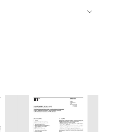
mansien osapuolien mainostajilta