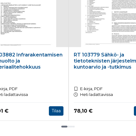
03882 Infrarakentamisen
RT 103779 Sähkö- ja
huolto ja
tietoteknisten järjestel
riaalitehokkuus
kuntoarvio ja -tutkimus
kirja, PDF
E-kirja, PDF
ti ladattavissa
Heti ladattavissa
a nyt
Hinta nyt
91 €
78,10 €
Tilaa