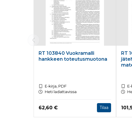
RT 103840 Vuokramalli
RT 1
hankkeen toteutusmuotona
jäte
mate
E-kirja, PDF
E-
Heti ladattavissa
He
Hinta nyt
Hint
62,60 €
101,
Tilaa
Tuoteluettelon loppu