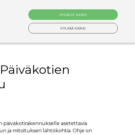
0
tuotet
HYVÄKSY KAIKKI
Hae
HYLKÄÄ KAIKKI
Päiväkotien
n Välttämättömiä evästeitä.
u
setusten muistamiseen. On välttämätöntä, että
s-evästeen kanssa tapahtui nimettyjen maiden
ituksiin tallentamiseen
än päiväkotirakennukselle asetettavia
lun ja mitoituksen lähtökohtia. Ohje on