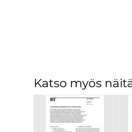
loppuk
.rakennustietokauppa.fi
_fbp
3 kuukautta
Facebo
Meta Platform Inc.
.rakennustietokauppa.fi
Katso myös näitä
Tuoteluettelon alku