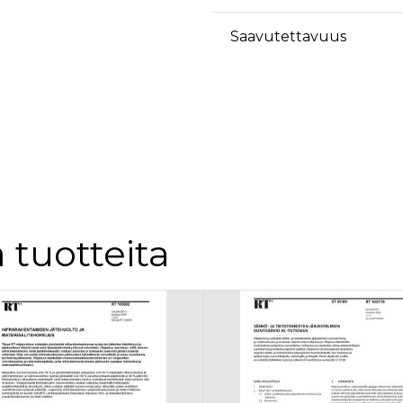
äyttäjä on saattanut nähdä ennen vierailua mainitussa verkkosivustossa.
ok käyttää toimittamaan useita mainostuotteita, kuten reaaliaikaisia tarjouksia kol
Saavutettavuus
 tuotteita