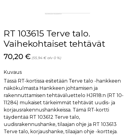
palv
www.rakennustietokauppa.fi
eväs
vier
suo
mui
vält
Cook
RT 103615 Terve talo.
evä
toim
Vaihekohtaiset tehtävät
KVSESSION
www.rakennustietokauppa.fi
Istunto
Hinta nyt
70,20 €
AnalyticsSyncHistory
1 kuukausi
Käyt
LinkedIn Corporation
(55,94 € alv 0 %)
tall
.linkedin.com
ajan
synk
lms_
Kuvaus
evä
tapa
Tässä RT-kortissa esitetään Terve talo -hankkeen
maid
näkökulmasta Hankkeen johtamisen ja
li_gc
6 kuukautta
Käy
LinkedIn Corporation
rakennuttamisen tehtäväluettelo HJR18:n (RT 10-
asia
.linkedin.com
suo
11284) mukaiset tärkeimmät tehtävät uudis- ja
eväs
korjausrakennushankkeissa. Tämä RT-kortti
ei-v
tark
täydentää RT 103612 Terve talo,
tall
uudisrakennushanke, tilaajan ohje ja RT 103613
Terve talo, korjaushanke, tilaajan ohje -kortteja.