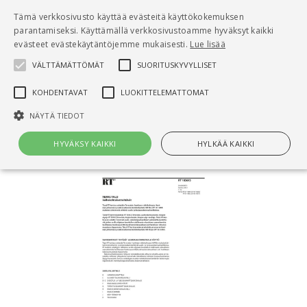
Pääsisältö
Tämä verkkosivusto käyttää evästeitä käyttökokemuksen
0
parantamiseksi. Käyttämällä verkkosivustoamme hyväksyt kaikki
tuo
evästeet evästekäytäntöjemme mukaisesti.
Lue lisää
VÄLTTÄMÄTTÖMÄT
SUORITUSKYVYLLISET
Hae
KOHDENTAVAT
LUOKITTELEMATTOMAT
Etusivu
NÄYTÄ TIEDOT
RT 103615 Terve talo. Vaihekohtaiset tehtävät
HYVÄKSY KAIKKI
HYLKÄÄ KAIKKI
Välttämättömät
Suorituskyvylliset
Kohdentavat
Luokittelemattomat
Välttämättömät evästeet mahdollistavat verkkosivuston perustoiminnot,
kuten käyttäjän kirjautumisen ja tilinhallinnan. Sivustoa ei voida käyttää
oikein ilman Välttämättömiä evästeitä.
Nimi
Provider / Verkkotunnus
Päättymisaika
Kuv
CookieScriptConsent
1 kuukausi
Cook
CookieScript