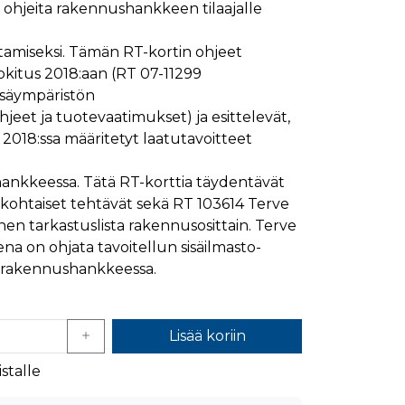
n ohjeita rakennushankkeen tilaajalle
ymisaika
Kuvaus
1 kuukausi
amiseksi. Tämän RT-kortin ohjeet
okitus 2018:aan (RT 07-11299
1 kuukausi
ttää kävijän mieltymysten perusteella.
sisäympäristön
1 kuukausi
aiselle käydylle sivulle, ja sitä käytetään sivun
jeet ja tuotevaatimukset) ja esittelevät,
päivä
 2018:ssa määritetyt laatutavoitteet
glen yleisimmin käytettyyn analytiikkapalveluun.
kastunnukseksi. Se sisältyy kuhunkin sivuston
ivuston vierailijan selain evästeitä.
en analyysiraporteille.
ankkeessa. Tätä RT-korttia täydentävät
ttää verkkosivustoa, sekä kaikista mainoksista, jotka
ekohtaiset tehtävät sekä RT 103614 Terve
nen tarkastuslista rakennusosittain. Terve
aalisen median kautta.
ena on ohjata tavoitellun sisäilmasto-
 rakennushankkeessa.
ivuston moitteettoman toiminnan.
nasta, jonka loppukäyttäjä on saattanut nähdä
Lisää koriin
uraamiseen.
stalle
ttää verkkosivustoa, sekä kaikista mainoksista, jotka