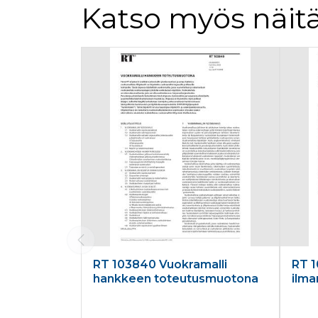
Katso myös näitä
Tuoteluettelon alku
RT 103840 Vuokramalli
RT 1
hankkeen toteutusmuotona
ilma