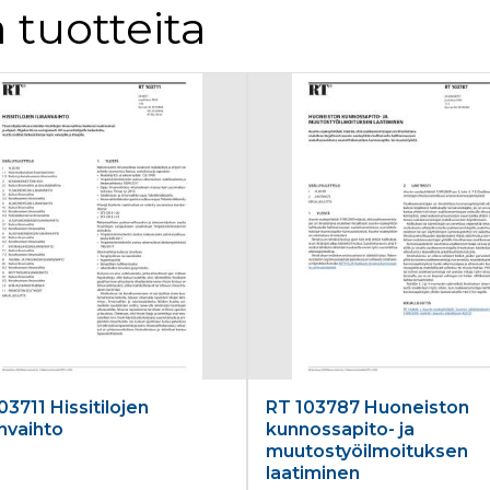
 tuotteita
03711 Hissitilojen
RT 103787 Huoneiston
nvaihto
kunnossapito- ja
muutostyöilmoituksen
laatiminen