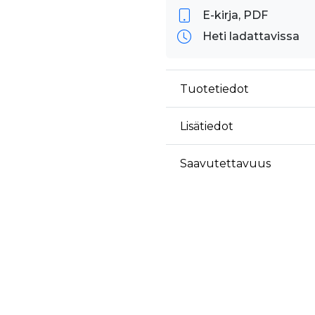
äyttäjä on saattanut nähdä ennen vierailua mainitussa verkkosivustossa.
E-kirja, PDF
ok käyttää toimittamaan useita mainostuotteita, kuten reaaliaikaisia tarjouksia kol
Heti ladattavissa
Tuotetiedot
Lisätiedot
Saavutettavuus