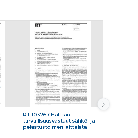
RT 103767 Haltijan
RT 103621 
turvallisuusvastuut sähkö- ja
SAFA-MARK
pelastustoimen laitteista
classificat