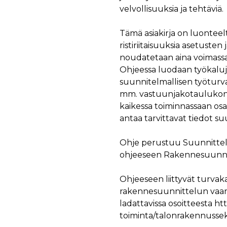
äyttäjä on saattanut nähdä ennen vierailua mainitussa verkkosivustossa.
velvollisuuksia ja tehtäviä.
ok käyttää toimittamaan useita mainostuotteita, kuten reaaliaikaisia tarjouksia kol
Tämä asiakirja on luonteelta
ristiriitaisuuksia asetusten
noudatetaan aina voimassa o
Ohjeessa luodaan työkaluj
suunnitelmallisen työturv
mm. vastuunjakotaulukon
kaikessa toiminnassaan osal
antaa tarvittavat tiedot s
Ohje perustuu Suunnittelu-
ohjeeseen Rakennesuunnitt
Ohjeeseen liittyvät turvak
rakennesuunnittelun vaarat
ladattavissa osoitteesta http
toiminta/talonrakennussek