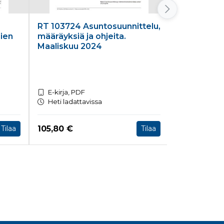
RT 103724 Asuntosuunnittelu,
RT 103711 H
mien
määräyksiä ja ohjeita.
ilmanvaiht
Maaliskuu 2024
E-kirja, PDF
E-kirja, PD
Heti ladattavissa
Heti ladatt
Hinta nyt
Hinta nyt
105,80 €
46,70 €
Tilaa
Tilaa