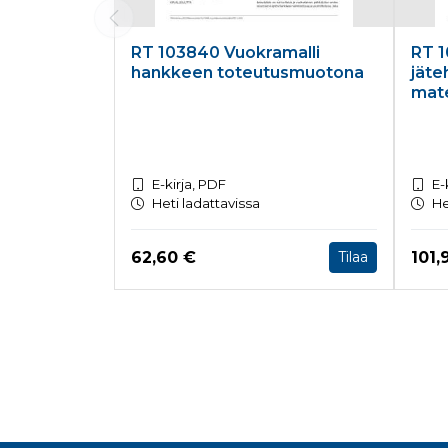
RT 103840 Vuokramalli
RT 1
hankkeen toteutusmuotona
jäte
mate
E-kirja, PDF
E-
Heti ladattavissa
He
Hinta nyt
Hint
62,60 €
101,
Tilaa
Tuoteluettelon loppu