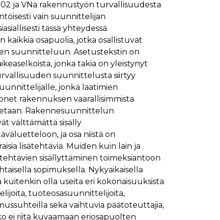
002 ja VNa rakennustyön turvallisuudesta
ymisaika
Kuvaus
öisesti vain suunnittelijan
1 kuukausi
iasiallisesti tässä yhteydessä
n kaikkia osapuolia, jotka osallistuvat
1 kuukausi
ttää kävijän mieltymysten perusteella.
en suunnitteluun. Asetustekstin on
1 kuukausi
aiselle käydylle sivulle, ja sitä käytetään sivun
keaselkoista, jonka takia on yleistynyt
päivä
urvallisuuden suunnittelusta siirtyy
glen yleisimmin käytettyyn analytiikkapalveluun.
kastunnukseksi. Se sisältyy kuhunkin sivuston
ivuston vierailijan selain evästeitä.
unnittelijalle, jonka laatimien
en analyysiraporteille.
et rakennuksen vaarallisimmista
ttää verkkosivustoa, sekä kaikista mainoksista, jotka
itetaan. Rakennesuunnittelun
ät välttämättä sisälly
aalisen median kautta.
äluetteloon, ja osa niistä on
sia lisätehtäviä. Muiden kuin lain ja
ivuston moitteettoman toiminnan.
tehtävien sisällyttäminen toimeksiantoon
aisella sopimuksella. Nykyaikaisella
nasta, jonka loppukäyttäjä on saattanut nähdä
kuitenkin olla useita eri kokonaisuuksista
ijoita, tuoteosasuunnittelijoita,
uraamiseen.
opimussuhteilla sekä vaihtuvia päätoteuttajia,
ttää verkkosivustoa, sekä kaikista mainoksista, jotka
ako ei riitä kuvaamaan eriosapuolten