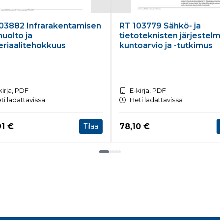
03882 Infrarakentamisen
RT 103779 Sähkö- ja
huolto ja
tietoteknisten järjestel
riaalitehokkuus
kuntoarvio ja -tutkimus
kirja, PDF
E-kirja, PDF
ti ladattavissa
Heti ladattavissa
a nyt
Hinta nyt
91 €
78,10 €
Tilaa