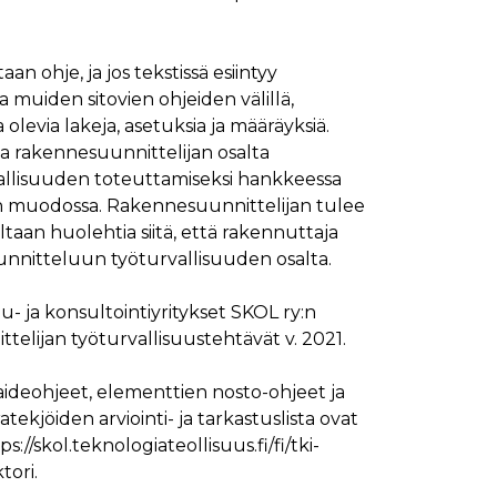
mansien osapuolien mainostajilta
an ohje, ja jos tekstissä esiintyy
 ja muiden sitovien ohjeiden välillä,
levia lakeja, asetuksia ja määräyksiä.
a rakennesuunnittelijan osalta
allisuuden toteuttamiseksi hankkeessa
 muodossa. Rakennesuunnittelijan tulee
taan huolehtia siitä, että rakennuttaja
uunnitteluun työturvallisuuden osalta.
 ja konsultointiyritykset SKOL ry:n
elijan työturvallisuustehtävät v. 2021.
aideohjeet, elementtien nosto-ohjeet ja
ekjöiden arviointi- ja tarkastuslista ovat
s://skol.teknologiateollisuus.fi/fi/tki-
tori.