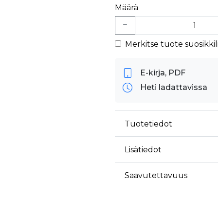
Määrä
Merkitse tuote suosikkili
E-kirja, PDF
Heti ladattavissa
Tuotetiedot
Lisätiedot
Saavutettavuus