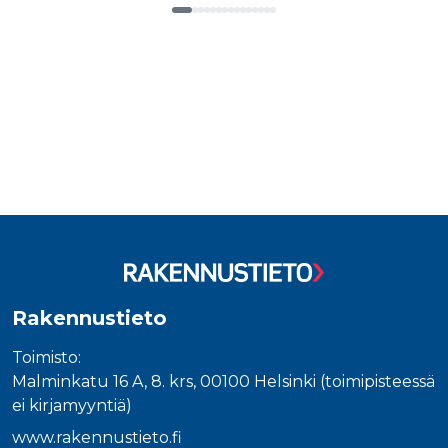
_gcl_au
3 kuukautta
Tämän eväs
Google LLC
on asettanu
.rakennustietokauppa.fi
Doubleclick,
Tuoteluettelon loppu
antaa tietoja
miten
loppukäyttä
käyttää
verkkosivus
sekä kaikist
mainoksista
jotka
loppukäyttä
saattanut n
ennen viera
mainitussa
verkkosivus
_fbp
3 kuukautta
Facebook kä
Meta Platform Inc.
toimittama
.rakennustietokauppa.fi
useita
mainostuott
kuten
Rakennustieto
reaaliaikaisi
tarjouksia
kolmansien
Toimisto:
osapuolien
mainostajilt
Malminkatu 16 A, 8. krs, 00100 Helsinki (toimipisteessä
ei kirjamyyntiä)
www.rakennustieto.fi