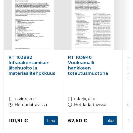
ensimmäis
osapuolen
eväste, joka
varmistaa 
verkkosivus
moitteetto
toiminnan.
personalization_id
1 vuosi 1
Tämä eväst
Twitter Inc.
kuukausi
välittää tiet
.twitter.com
siitä, miten
loppukäyttä
käyttää
verkkosivus
RT 103882
RT 103840
RT
sekä
Infrarakentamisen
Vuokramalli
ti
mainonnast
jätehuolto ja
hankkeen
jä
jonka
loppukäyttä
materiaalitehokkuus
toteutusmuotona
ku
saattanut n
tu
ennen maini
verkkosivus
vierailua.
bscookie
1 vuosi
Sosiaalisen
LinkedIn Corporation
E-kirja, PDF
E-kirja, PDF
verkostoit
.www.linkedin.com
Heti ladattavissa
Heti ladattavissa
palvelu Lin
käyttää
sulautettuj
palvelujen
Hinta nyt
Hinta nyt
Hi
101,91 €
62,60 €
78
Tilaa
Tilaa
käytön
seuraamise