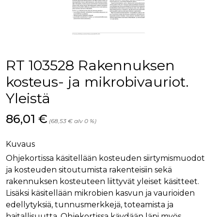
palv
www.rakennustietokauppa.fi
eväs
vier
suo
mui
vält
Cook
evä
toim
RT 103528 Rakennuksen
KVSESSION
www.rakennustietokauppa.fi
Istunto
kosteus- ja mikrobivauriot.
AnalyticsSyncHistory
1 kuukausi
Käyt
LinkedIn Corporation
Yleistä
tall
.linkedin.com
ajan
synk
lms_
Hinta nyt
86,01 €
(68,53 € alv 0 %)
evä
tapa
maid
Kuvaus
li_gc
6 kuukautta
Käy
LinkedIn Corporation
asia
.linkedin.com
Ohjekortissa käsitellään kosteuden siirtymismuodot
suo
ja kosteuden sitoutumista rakenteisiin sekä
eväs
ei-v
rakennuksen kosteuteen liittyvät yleiset käsitteet.
tark
tall
Lisäksi käsitellään mikrobien kasvun ja vaurioiden
edellytyksiä, tunnusmerkkejä, toteamista ja
haitallisuutta. Ohjekortissa käydään läpi myös