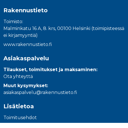
_gcl_au
3 kuukautta
Tämän eväs
Google LLC
on asettanu
.rakennustietokauppa.fi
Rakennustieto
Doubleclick,
antaa tietoja
miten
Toimisto:
loppukäyttä
käyttää
Malminkatu 16 A, 8. krs, 00100 Helsinki (toimipisteessä
verkkosivus
sekä kaikist
ei kirjamyyntiä)
mainoksista
jotka
www.rakennustieto.fi
loppukäyttä
saattanut n
ennen viera
Asiakaspalvelu
mainitussa
verkkosivus
Tilaukset, toimitukset ja maksaminen:
_fbp
3 kuukautta
Facebook kä
Meta Platform Inc.
toimittama
.rakennustietokauppa.fi
Ota yhteyttä
useita
mainostuott
Muut kysymykset:
kuten
reaaliaikaisi
asiakaspalvelu@rakennustieto.fi
tarjouksia
kolmansien
osapuolien
Lisätietoa
mainostajilt
Toimitusehdot
Tietosuojaseloste