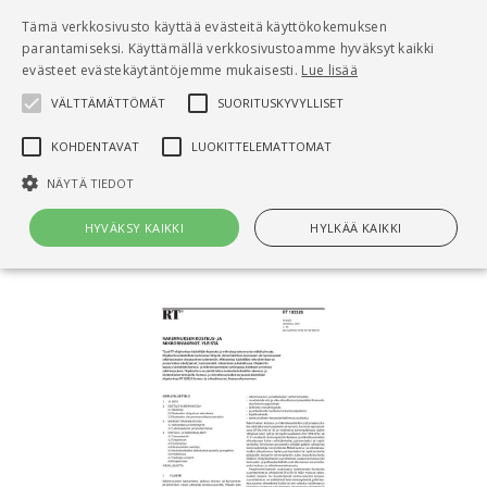
Pääsisältö
Tämä verkkosivusto käyttää evästeitä käyttökokemuksen
0
parantamiseksi. Käyttämällä verkkosivustoamme hyväksyt kaikki
tuo
evästeet evästekäytäntöjemme mukaisesti.
Lue lisää
VÄLTTÄMÄTTÖMÄT
SUORITUSKYVYLLISET
Hae
KOHDENTAVAT
LUOKITTELEMATTOMAT
Etusivu
NÄYTÄ TIEDOT
RT 103528 Rakennuksen kosteus- ja
mikrobivauriot. Yleistä
HYVÄKSY KAIKKI
HYLKÄÄ KAIKKI
Välttämättömät
Suorituskyvylliset
Kohdentavat
Luokittelemattomat
Välttämättömät evästeet mahdollistavat verkkosivuston
perustoiminnot, kuten käyttäjän kirjautumisen ja tilinhallinnan. Sivustoa
ei voida käyttää oikein ilman Välttämättömiä evästeitä.
Nimi
Provider / Verkkotunnus
Päättymisaika
Kuv
CookieScriptConsent
1 kuukausi
Cook
CookieScript