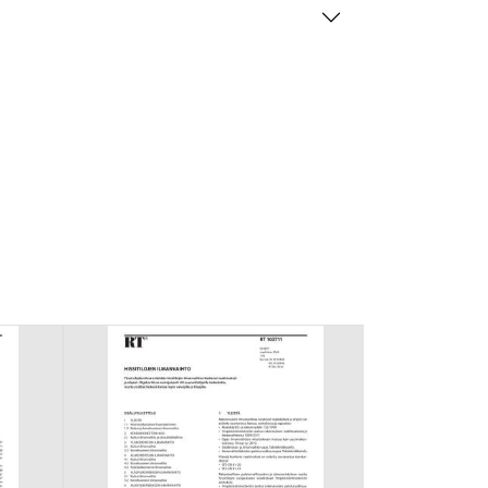
mansien osapuolien mainostajilta