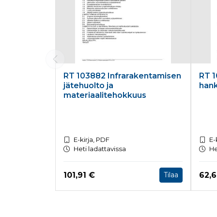
RT 103882 Infrarakentamisen
RT 1
jätehuolto ja
han
materiaalitehokkuus
E-kirja, PDF
E-
Heti ladattavissa
He
Hinta nyt
Hint
101,91 €
62,
Tilaa
Tuoteluettelon loppu