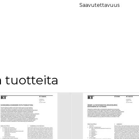
äyttäjä on saattanut nähdä ennen vierailua mainitussa verkkosivustossa.
Saavutettavuus
ok käyttää toimittamaan useita mainostuotteita, kuten reaaliaikaisia tarjouksia kol
 tuotteita