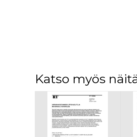
loppuk
.rakennustietokauppa.fi
_fbp
3 kuukautta
Facebo
Meta Platform Inc.
.rakennustietokauppa.fi
Katso myös näitä
Tuoteluettelon alku