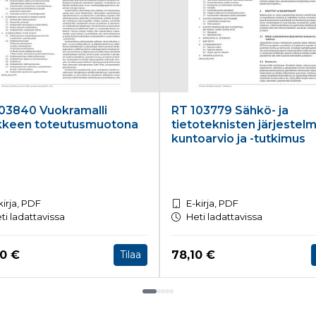
03840 Vuokramalli
RT 103779 Sähkö- ja
kkeen toteutusmuotona
tietoteknisten järjestel
kuntoarvio ja -tutkimus
kirja, PDF
E-kirja, PDF
ti ladattavissa
Heti ladattavissa
a nyt
Hinta nyt
60 €
78,10 €
Tilaa