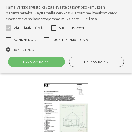
Pääsisältö
Tämä verkkosivusto käyttää evästeitä käyttökokemuksen
0
parantamiseksi. Käyttämällä verkkosivustoamme hyväksyt kaikki
tuo
evästeet evästekäytäntöjemme mukaisesti.
Lue lisää
VÄLTTÄMÄTTÖMÄT
SUORITUSKYVYLLISET
Hae
KOHDENTAVAT
LUOKITTELEMATTOMAT
Etusivu
NÄYTÄ TIEDOT
RT 103396 Rakennuspiirustukset.
Esitystapaohjeita
HYVÄKSY KAIKKI
HYLKÄÄ KAIKKI
Välttämättömät
Suorituskyvylliset
Kohdentavat
Luokittelemattomat
Välttämättömät evästeet mahdollistavat verkkosivuston
perustoiminnot, kuten käyttäjän kirjautumisen ja tilinhallinnan. Sivustoa
ei voida käyttää oikein ilman Välttämättömiä evästeitä.
Nimi
Provider / Verkkotunnus
Päättymisaika
Kuv
CookieScriptConsent
1 kuukausi
Cook
CookieScript