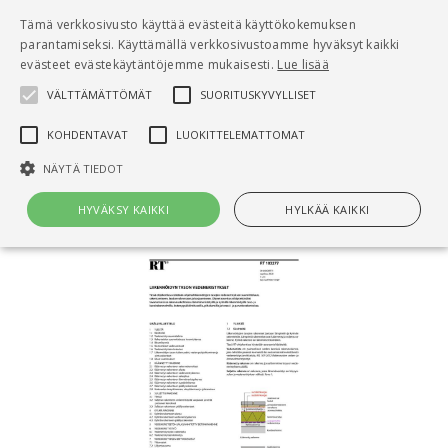
Pääsisältö
Tämä verkkosivusto käyttää evästeitä käyttökokemuksen
0
parantamiseksi. Käyttämällä verkkosivustoamme hyväksyt kaikki
tuo
evästeet evästekäytäntöjemme mukaisesti.
Lue lisää
VÄLTTÄMÄTTÖMÄT
SUORITUSKYVYLLISET
Hae
KOHDENTAVAT
LUOKITTELEMATTOMAT
Etusivu
NÄYTÄ TIEDOT
RT 103277 Liikennöidyn tason vedeneristykset
HYVÄKSY KAIKKI
HYLKÄÄ KAIKKI
Välttämättömät
Suorituskyvylliset
Kohdentavat
Luokittelemattomat
Välttämättömät evästeet mahdollistavat verkkosivuston
perustoiminnot, kuten käyttäjän kirjautumisen ja tilinhallinnan. Sivustoa
ei voida käyttää oikein ilman Välttämättömiä evästeitä.
Nimi
Provider / Verkkotunnus
Päättymisaika
Kuv
CookieScriptConsent
1 kuukausi
Cook
CookieScript