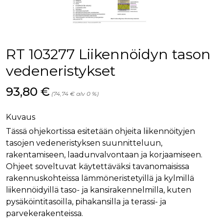
palv
www.rakennustietokauppa.fi
eväs
vier
suo
mui
vält
Cook
RT 103277 Liikennöidyn tason
evä
toim
vedeneristykset
KVSESSION
www.rakennustietokauppa.fi
Istunto
Hinta nyt
93,80 €
AnalyticsSyncHistory
1 kuukausi
Käyt
LinkedIn Corporation
(74,74 € alv 0 %)
tall
.linkedin.com
ajan
synk
lms_
Kuvaus
evä
tapa
Tässä ohjekortissa esitetään ohjeita liikennöityjen
maid
tasojen vedeneristyksen suunnitteluun,
li_gc
6 kuukautta
Käy
LinkedIn Corporation
rakentamiseen, laadunvalvontaan ja korjaamiseen.
asia
.linkedin.com
suo
Ohjeet soveltuvat käytettäväksi tavanomaisissa
eväs
rakennuskohteissa lämmöneristetyillä ja kylmillä
ei-v
tark
liikennöidyillä taso- ja kansirakennelmilla, kuten
tall
pysäköintitasoilla, pihakansilla ja terassi- ja
parvekerakenteissa.