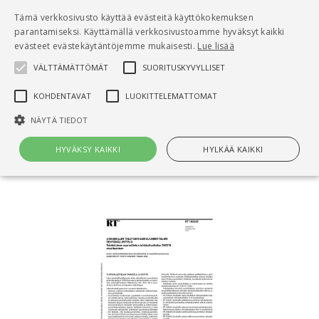
Pääsisältö
Tämä verkkosivusto käyttää evästeitä käyttökokemuksen
0
parantamiseksi. Käyttämällä verkkosivustoamme hyväksyt kaikki
tuo
evästeet evästekäytäntöjemme mukaisesti.
Lue lisää
VÄLTTÄMÄTTÖMÄT
SUORITUSKYVYLLISET
Hae
KOHDENTAVAT
LUOKITTELEMATTOMAT
Etusivu
NÄYTÄ TIEDOT
RT 103267 Uimahallin taloteknisen suunnittelun
tehtäväluettelo. Taloteknisen suunnittelun
HYVÄKSY KAIKKI
HYLKÄÄ KAIKKI
tehtäväluettelon TATE18 soveltaminen
Välttämättömät
Suorituskyvylliset
Kohdentavat
Luokittelemattomat
Välttämättömät evästeet mahdollistavat verkkosivuston
perustoiminnot, kuten käyttäjän kirjautumisen ja tilinhallinnan. Sivustoa
ei voida käyttää oikein ilman Välttämättömiä evästeitä.
Nimi
Provider / Verkkotunnus
Päättymisaika
Kuv
CookieScriptConsent
1 kuukausi
Cook
CookieScript