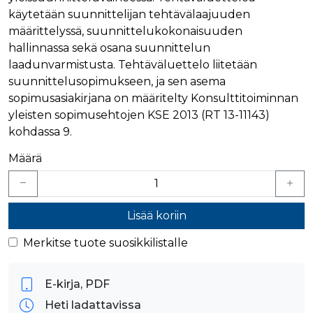
ensimmäis
käytetään suunnittelijan tehtävälaajuuden
osapuolen
eväste, joka
määrittelyssä, suunnittelukokonaisuuden
varmistaa 
verkkosivus
hallinnassa sekä osana suunnittelun
moitteetto
toiminnan.
laadunvarmistusta. Tehtäväluettelo liitetään
suunnittelusopimukseen, ja sen asema
personalization_id
1 vuosi 1
Tämä eväst
Twitter Inc.
kuukausi
välittää tiet
.twitter.com
sopimusasiakirjana on määritelty Konsulttitoiminnan
siitä, miten
loppukäyttä
yleisten sopimusehtojen KSE 2013 (RT 13-11143)
käyttää
kohdassa 9.
verkkosivus
sekä
mainonnast
Määrä
jonka
loppukäyttä
saattanut n
ennen maini
verkkosivus
vierailua.
Lisää koriin
bscookie
1 vuosi
Sosiaalisen
LinkedIn Corporation
verkostoit
.www.linkedin.com
Merkitse tuote suosikkilistalle
palvelu Lin
käyttää
sulautettuj
palvelujen
E-kirja, PDF
käytön
seuraamise
Heti ladattavissa