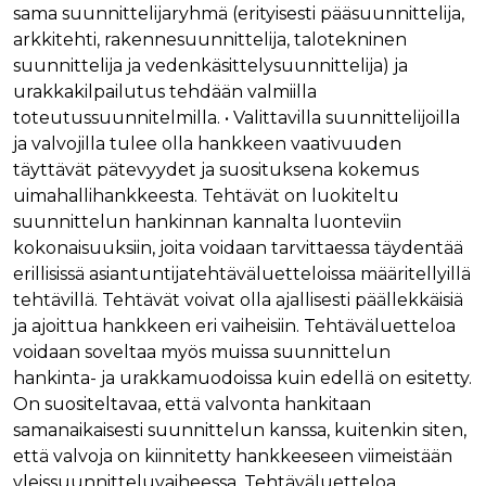
verkkosivus
sama suunnittelijaryhmä (erityisesti pääsuunnittelija,
käytetään
vierailijan s
yksilöimään 
evästeitä.
arkkitehti, rakennesuunnittelija, talotekninen
yksilöimällä
satunnaisest
suunnittelija ja vedenkäsittelysuunnittelija) ja
IDE
1 vuosi
Tämän eväs
Google LLC
numero
on asettanu
.doubleclick.net
urakkakilpailutus tehdään valmiilla
asiakastunnu
Doubleclick,
Se sisältyy 
antaa tietoja
toteutussuunnitelmilla. • Valittavilla suunnittelijoilla
sivuston
miten
sivupyyntöön
loppukäyttä
ja valvojilla tulee olla hankkeen vaativuuden
käytetään vie
käyttää
istunto- ja
täyttävät pätevyydet ja suosituksena kokemus
verkkosivus
kampanjatie
sekä kaikist
uimahallihankkeesta. Tehtävät on luokiteltu
laskemiseen
mainoksista
sivustojen
jotka
suunnittelun hankinnan kannalta luonteviin
analyysirapor
loppukäyttä
kokonaisuuksiin, joita voidaan tarvittaessa täydentää
saattanut n
ennen viera
erillisissä asiantuntijatehtäväluetteloissa määritellyillä
mainitussa
verkkosivus
tehtävillä. Tehtävät voivat olla ajallisesti päällekkäisiä
ja ajoittua hankkeen eri vaiheisiin. Tehtäväluetteloa
bcookie
1 vuosi
Tämä on
Microsoft Corporation
Microsoft M
.linkedin.com
voidaan soveltaa myös muissa suunnittelun
ensimmäis
osapuolen 
hankinta- ja urakkamuodoissa kuin edellä on esitetty.
verkkosivus
jakamiseen
On suositeltavaa, että valvonta hankitaan
sosiaalisen
samanaikaisesti suunnittelun kanssa, kuitenkin siten,
median kaut
että valvoja on kiinnitetty hankkeeseen viimeistään
lidc
1 päivä
Tämä on
Microsoft Corporation
Microsoft M
.linkedin.com
yleissuunnitteluvaiheessa. Tehtäväluetteloa