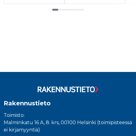
Tuoteluettelon loppu
Rakennustieto
Toimisto:
Malminkatu 16 A, 8. krs, 00100 Helsinki (toimipisteessä
ei kirjamyyntiä)