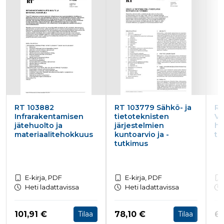
RT 103882
RT 103779 Sähkö- ja
RT
Infrarakentamisen
tietoteknisten
Vu
jätehuolto ja
järjestelmien
h
materiaalitehokkuus
kuntoarvio ja -
to
tutkimus
E-kirja, PDF
E-kirja, PDF
Heti ladattavissa
Heti ladattavissa
Hinta nyt
Hinta nyt
Hi
101,91 €
78,10 €
62
Tilaa
Tilaa