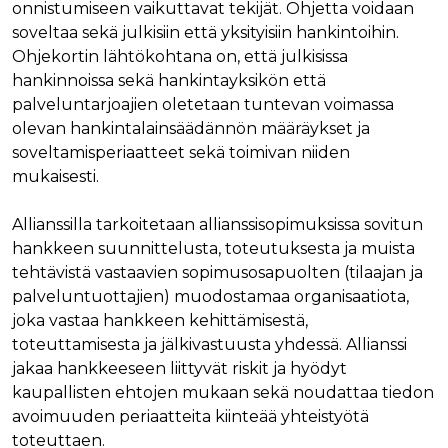
onnistumiseen vaikuttavat tekijät. Ohjetta voidaan
Nimi
Provider / Verkkotunnus
Päättymisaika
Kuva
soveltaa sekä julkisiin että yksityisiin hankintoihin.
Provider /
Nimi
Päättymisaika
Kuvaus
muc_ads
.t.co
1 vuosi 1
Verkkotunnus
Ohjekortin lähtökohtana on, että julkisissa
kuukausi
Provider /
Nimi
Päättymisaika
Kuvaus
hankinnoissa sekä hankintayksikön että
_ga_8B0EQ3GCCS
.rakennustietokauppa.fi
1 vuosi 1
Google Analy
Verkkotunnus
guest_id_marketing
.twitter.com
1 vuosi 1
kuukausi
käyttää tätä
palveluntarjoajien oletetaan tuntevan voimassa
kuukausi
evästettä is
UserMatchHistory
1 kuukausi
Tätä eväste
LinkedIn Corporation
tilan säilytt
olevan hankintalainsäädännön määräykset ja
käytetään
.linkedin.com
guest_id_ads
.twitter.com
1 vuosi 1
kävijöiden
kuukausi
soveltamisperiaatteet sekä toimivan niiden
_ga_K6W62TRMZ3
.rakennustietokauppa.fi
1 vuosi 1
Tämän eväs
seuraamise
kuukausi
asettanut G
jotta osuva
mukaisesti.
ln_or
www.rakennustietokauppa.fi
1 päivä
Analytics. Se
mainoksia
tallentaa ja p
voidaan näy
yksilöllisen 
kävijän
jokaiselle kä
Allianssilla tarkoitetaan allianssisopimuksissa sovitun
mieltymyst
sivulle, ja sit
perusteella.
hankkeen suunnittelusta, toteutuksesta ja muista
käytetään si
katselujen
guest_id
1 vuosi 1
Twitter aset
Twitter Inc.
tehtävistä vastaavien sopimusosapuolten (tilaajan ja
laskemiseen 
kuukausi
tämän eväs
.twitter.com
seuraamisee
palveluntuottajien) muodostamaa organisaatiota,
verkkosivus
kävijän
joka vastaa hankkeen kehittämisestä,
_ga
1 vuosi 1
Tämä eväste
Google LLC
tunnistamis
kuukausi
liittyy Googl
.rakennustietokauppa.fi
ja seuraami
toteuttamisesta ja jälkivastuusta yhdessä. Allianssi
Universal
Analyticsiin 
jakaa hankkeeseen liittyvät riskit ja hyödyt
test_cookie
15 minuuttia
DoubleClick
Google LLC
on merkittä
(jonka omis
.doubleclick.net
kaupallisten ehtojen mukaan sekä noudattaa tiedon
päivitys Goo
Google) ase
yleisimmin
tämän eväs
avoimuuden periaatteita kiinteää yhteistyötä
käytettyyn
selvittääkse
analytiikkap
tukeeko
toteuttaen.
Tätä evästet