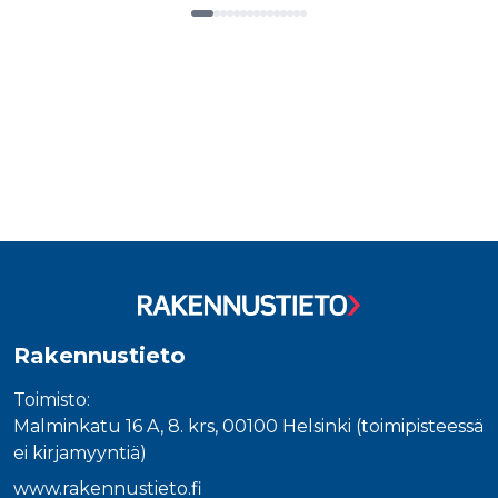
Tuoteluettelon loppu
Rakennustieto
Toimisto:
Malminkatu 16 A, 8. krs, 00100 Helsinki (toimipisteessä
ei kirjamyyntiä)
www.rakennustieto.fi