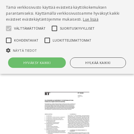
Pääsisältö
Tämä verkkosivusto käyttää evästeitä käyttökokemuksen
0
parantamiseksi. Käyttämällä verkkosivustoamme hyväksyt kaikki
tuo
evästeet evästekäytäntöjemme mukaisesti.
Lue lisää
VÄLTTÄMÄTTÖMÄT
SUORITUSKYVYLLISET
Hae
KOHDENTAVAT
LUOKITTELEMATTOMAT
Etusivu
NÄYTÄ TIEDOT
RT 103240 Allianssimalli hankkeen
toteutusmuotona. Palveluntuottajien
HYVÄKSY KAIKKI
HYLKÄÄ KAIKKI
hankintamenettely
Välttämättömät
Suorituskyvylliset
Kohdentavat
Luokittelemattomat
Välttämättömät evästeet mahdollistavat verkkosivuston
perustoiminnot, kuten käyttäjän kirjautumisen ja tilinhallinnan. Sivustoa
ei voida käyttää oikein ilman Välttämättömiä evästeitä.
Nimi
Provider / Verkkotunnus
Päättymisaika
Kuv
CookieScriptConsent
1 kuukausi
Cook
CookieScript