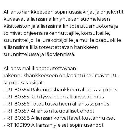
verkkosivus
käytetään
vierailijan s
yksilöimään 
evästeitä.
Allianssihankkeeseen sopimusasiakirjat ja ohjekortit
yksilöimällä
satunnaisest
IDE
1 vuosi
Tämän eväs
Google LLC
kuvaavat allianssimallin yhteisen suomalaisen
numero
on asettanu
.doubleclick.net
asiakastunnu
käsitteistön ja allianssimallin toteutusmuotona ja
Doubleclick,
Se sisältyy 
antaa tietoja
toimivat ohjeena rakennuttajille, konsulteille,
sivuston
miten
sivupyyntöön
loppukäyttä
suunnittelijoille, urakoitsijoille ja muille osapuolille
käytetään vie
käyttää
istunto- ja
verkkosivus
allianssimallilla toteutettavan hankkeen
kampanjatie
sekä kaikist
laskemiseen
suunnittelussa ja läpiviennissä.
mainoksista
sivustojen
jotka
analyysirapor
loppukäyttä
saattanut n
Allianssimallilla toteutettavaan
ennen viera
rakennushankkeeseen on laadittu seuraavat RT-
mainitussa
verkkosivus
sopimusasiakirjat:
bcookie
1 vuosi
Tämä on
Microsoft Corporation
- RT 80354 Rakennushankkeen allianssisopimus
Microsoft M
.linkedin.com
- RT 80355 Kehitysvaiheen allianssisopimus
ensimmäis
osapuolen 
- RT 80356 Toteutusvaiheen allianssisopimus
verkkosivus
jakamiseen
- RT 80357 Allianssin kaupalliset ehdot
sosiaalisen
median kaut
- RT 80358 Allianssin korvattavat kustannukset
- RT 103199 Allianssin yleiset sopimusehdot
lidc
1 päivä
Tämä on
Microsoft Corporation
Microsoft M
.linkedin.com