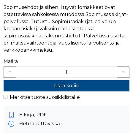
ensimmäis
osapuolen
Sopimusehdot ja siihen liittyvät lomakkeet ovat
eväste, joka
ostettavissa sähköisessä muodossa Sopimusasiakirjat-
varmistaa 
verkkosivus
palvelussa. Tutustu Sopimusasiakirjat-palvelun
moitteetto
toiminnan.
laajaan asiakirjavalikoimaan osoitteessa
sopimusasiakirjat.rakennustieto.fi. Palvelussa useita
personalization_id
1 vuosi 1
Tämä eväst
Twitter Inc.
kuukausi
välittää tiet
.twitter.com
eri maksuvaihtoehtoja; vuosilisenssi, arvolisenssi ja
siitä, miten
loppukäyttä
verkkopankkimaksu.
käyttää
verkkosivus
sekä
Määrä
mainonnast
jonka
loppukäyttä
saattanut n
ennen maini
Lisää koriin
verkkosivus
vierailua.
Merkitse tuote suosikkilistalle
bscookie
1 vuosi
Sosiaalisen
LinkedIn Corporation
verkostoit
.www.linkedin.com
palvelu Lin
käyttää
E-kirja, PDF
sulautettuj
palvelujen
käytön
Heti ladattavissa
seuraamise