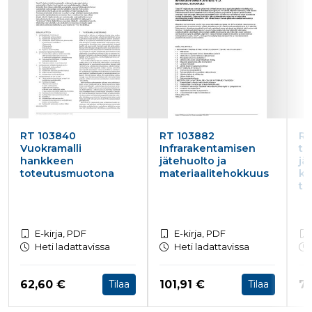
RT 103840
RT 103882
RT
Vuokramalli
Infrarakentamisen
ti
hankkeen
jätehuolto ja
jä
toteutusmuotona
materiaalitehokkuus
ku
tu
E-kirja, PDF
E-kirja, PDF
Heti ladattavissa
Heti ladattavissa
Hinta nyt
Hinta nyt
Hi
62,60 €
101,91 €
78
Tilaa
Tilaa