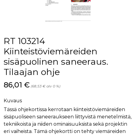
palv
www.rakennustietokauppa.fi
eväs
vier
suo
mui
vält
Cook
evä
toim
RT 103214
KVSESSION
www.rakennustietokauppa.fi
Istunto
Kiinteistöviemäreiden
AnalyticsSyncHistory
1 kuukausi
Käyt
LinkedIn Corporation
sisäpuolinen saneeraus.
tall
.linkedin.com
ajan
synk
Tilaajan ohje
lms_
evä
tapa
Hinta nyt
86,01 €
maid
(68,53 € alv 0 %)
li_gc
6 kuukautta
Käy
LinkedIn Corporation
asia
.linkedin.com
Kuvaus
suo
eväs
Tässä ohjekortissa kerrotaan kiinteistöviemäreiden
ei-v
tark
sisäpuoliseen saneeraukseen liittyvistä menetelmistä,
tall
tekniikoista ja niiden ominaisuuksista sekä projektin
eri vaiheista. Tämä ohjekortti on tehty viemäreiden