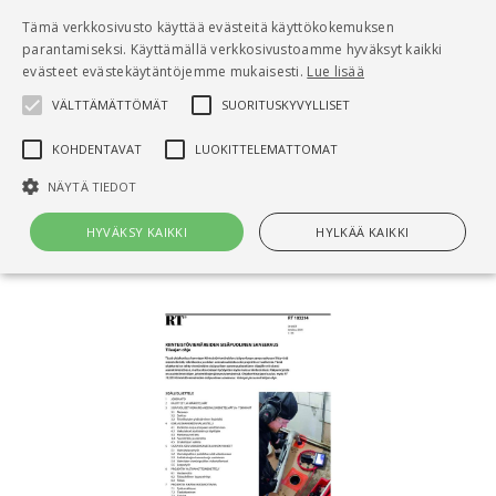
Pääsisältö
Tämä verkkosivusto käyttää evästeitä käyttökokemuksen
0
parantamiseksi. Käyttämällä verkkosivustoamme hyväksyt kaikki
tuo
evästeet evästekäytäntöjemme mukaisesti.
Lue lisää
VÄLTTÄMÄTTÖMÄT
SUORITUSKYVYLLISET
Hae
KOHDENTAVAT
LUOKITTELEMATTOMAT
Etusivu
NÄYTÄ TIEDOT
RT 103214 Kiinteistöviemäreiden sisäpuolinen
saneeraus. Tilaajan ohje
HYVÄKSY KAIKKI
HYLKÄÄ KAIKKI
Välttämättömät
Suorituskyvylliset
Kohdentavat
Luokittelemattomat
Välttämättömät evästeet mahdollistavat verkkosivuston
perustoiminnot, kuten käyttäjän kirjautumisen ja tilinhallinnan. Sivustoa
ei voida käyttää oikein ilman Välttämättömiä evästeitä.
Nimi
Provider / Verkkotunnus
Päättymisaika
Kuv
CookieScriptConsent
1 kuukausi
Cook
CookieScript