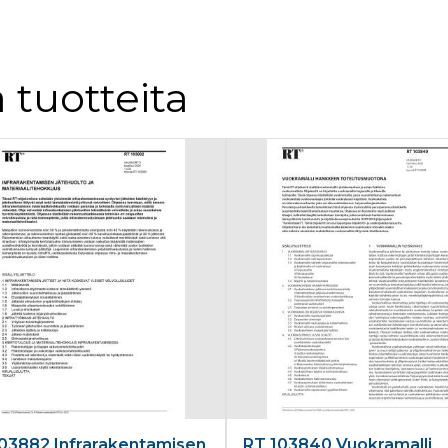
 tuotteita
03882 Infrarakentamisen
RT 103840 Vuokramalli