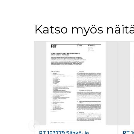
Katso myös näitä
Tuoteluettelon alku
RT 103779 Sähkö- ja
RT 1