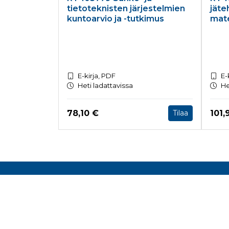
tietoteknisten järjestelmien
jäte
kuntoarvio ja -tutkimus
mate
E-kirja, PDF
E-
Heti ladattavissa
He
Hinta nyt
Hint
78,10 €
101,
Tilaa
Tuoteluettelon loppu
Rake
Toimis
Malmin