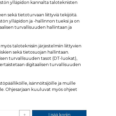
eistön ylläpidon kannalta taloteknisten
ymisaika
Kuvaus
1 kuukausi
en sekä tietoturvaan liittyviä tekijöitä.
stön ylläpidon ja -hallinnon tueksi ja on
1 kuukausi
ttää kävijän mieltymysten perusteella.
aalisen turvallisuuden hallintaan ja
1 kuukausi
aiselle käydylle sivulle, ja sitä käytetään sivun
päivä
glen yleisimmin käytettyyn analytiikkapalveluun.
kastunnukseksi. Se sisältyy kuhunkin sivuston
ivuston vierailijan selain evästeitä.
yös taloteknisiin järjestelmiin liittyvien
en analyysiraporteille.
riskien sekä tietosuojan hallintaan.
ttää verkkosivustoa, sekä kaikista mainoksista, jotka
isen turvallisuuden tasot (DT-luokat),
kertaistetaan digitaalisen turvallisuuden
aalisen median kautta.
ivuston moitteettoman toiminnan.
öpäälliköille, isännöitsijöille ja muille
ille. Ohjesarjaan kuuluvat myös ohjeet
nasta, jonka loppukäyttäjä on saattanut nähdä
uraamiseen.
ttää verkkosivustoa, sekä kaikista mainoksista, jotka
Lisää koriin