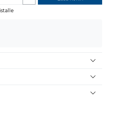
mansien osapuolien mainostajilta
stalle