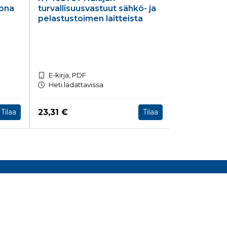
ona
turvallisuusvastuut sähkö- ja
kunnossapi
pelastustoimen laitteista
muutostyöi
laatiminen
E-kirja, PDF
E-kirja, PD
Heti ladattavissa
Heti ladatt
Hinta nyt
Hinta nyt
23,31 €
15,10 €
Tilaa
Tilaa
Lisätietoa
Toimitusehdot
Tietosuojaseloste