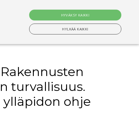
0
tuotet
HYVÄKSY KAIKKI
Hae
HYLKÄÄ KAIKKI
 Rakennusten
n Välttämättömiä evästeitä.
n turvallisuus.
setusten muistamiseen. On välttämätöntä, että
n ylläpidon ohje
s-evästeen kanssa tapahtui nimettyjen maiden
ituksiin tallentamiseen