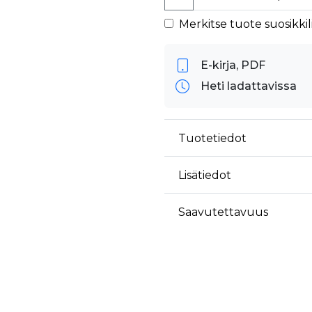
äyttäjä on saattanut nähdä ennen vierailua mainitussa verkkosivustossa.
ok käyttää toimittamaan useita mainostuotteita, kuten reaaliaikaisia tarjouksia kol
Merkitse tuote suosikkili
E-kirja, PDF
Heti ladattavissa
Tuotetiedot
Lisätiedot
Saavutettavuus