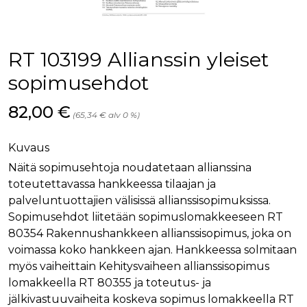
palv
www.rakennustietokauppa.fi
eväs
vier
suo
mui
RT 103199 Allianssin yleiset
vält
Cook
evä
sopimusehdot
toim
KVSESSION
www.rakennustietokauppa.fi
Istunto
Hinta nyt
82,00 €
(65,34 € alv 0 %)
AnalyticsSyncHistory
1 kuukausi
Käyt
LinkedIn Corporation
tall
.linkedin.com
ajan
Kuvaus
synk
lms_
Näitä sopimusehtoja noudatetaan allianssina
evä
tapa
toteutettavassa hankkeessa tilaajan ja
maid
palveluntuottajien välisissä allianssisopimuksissa.
li_gc
6 kuukautta
Käy
LinkedIn Corporation
Sopimusehdot liitetään sopimuslomakkeeseen RT
asia
.linkedin.com
suo
80354 Rakennushankkeen allianssisopimus, joka on
eväs
voimassa koko hankkeen ajan. Hankkeessa solmitaan
ei-v
tark
myös vaiheittain Kehitysvaiheen allianssisopimus
tall
lomakkeella RT 80355 ja toteutus- ja
jälkivastuuvaiheita koskeva sopimus lomakkeella RT