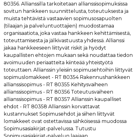
80356. Allianssilla tarkoitetaan allianssisopimuksissa
Nimi
Provider / Verkkotunnus
Päättymisaika
Kuva
sovitun hankkeen suunnittelusta, toteutuksesta ja
Provider /
Nimi
Päättymisaika
Kuvaus
muc_ads
.t.co
1 vuosi 1
Verkkotunnus
muista tehtävistä vastaavien sopimusosapuolten
kuukausi
Provider /
Nimi
Päättymisaika
Kuvaus
_ga_8B0EQ3GCCS
.rakennustietokauppa.fi
1 vuosi 1
Google Analy
(tilaajan ja palveluntuottajien) muodostamaa
Verkkotunnus
guest_id_marketing
.twitter.com
1 vuosi 1
kuukausi
käyttää tätä
kuukausi
organisaatiota, joka vastaa hankkeen kehittämisestä,
evästettä is
UserMatchHistory
1 kuukausi
Tätä eväste
LinkedIn Corporation
tilan säilytt
käytetään
.linkedin.com
toteuttamisesta ja jälkivastuusta yhdessä. Allianssi
guest_id_ads
.twitter.com
1 vuosi 1
kävijöiden
kuukausi
_ga_K6W62TRMZ3
.rakennustietokauppa.fi
1 vuosi 1
Tämän eväs
jakaa hankkeeseen liittyvät riskit ja hyödyt
seuraamise
kuukausi
asettanut G
jotta osuva
ln_or
www.rakennustietokauppa.fi
1 päivä
kaupallisten ehtojen mukaan sekä noudattaa tiedon
Analytics. Se
mainoksia
tallentaa ja p
voidaan näy
avoimuuden periaatteita kiinteää yhteistyötä
yksilöllisen 
kävijän
jokaiselle kä
mieltymyst
toteuttaen. Allianssin yleisiin sopimusehtoihin liittyvät
sivulle, ja sit
perusteella.
käytetään si
sopimuslomakkeet - RT 80354 Rakennushankkeen
katselujen
guest_id
1 vuosi 1
Twitter aset
Twitter Inc.
allianssisopimus - RT 80355 Kehitysvaiheen
laskemiseen 
kuukausi
tämän eväs
.twitter.com
seuraamisee
verkkosivus
allianssisopimus - RT 80356 Toteutusvaiheen
kävijän
_ga
1 vuosi 1
Tämä eväste
Google LLC
allianssisopimus - RT 80357 Allianssin kaupalliset
tunnistamis
kuukausi
liittyy Googl
.rakennustietokauppa.fi
ja seuraami
ehdot - RT 80358 Allianssin korvattavat
Universal
Analyticsiin 
test_cookie
15 minuuttia
DoubleClick
Google LLC
kustannukset Sopimusehdot ja siihen liittyvät
on merkittä
(jonka omis
.doubleclick.net
päivitys Goo
lomakkeet ovat ostettavissa sähköisessä muodossa
Google) ase
yleisimmin
tämän eväs
Sopimusasiakirjat-palvelussa. Tutustu
käytettyyn
selvittääkse
analytiikkap
tukeeko
Sopimusasiakirjat-palvelun laajaan
Tätä evästet