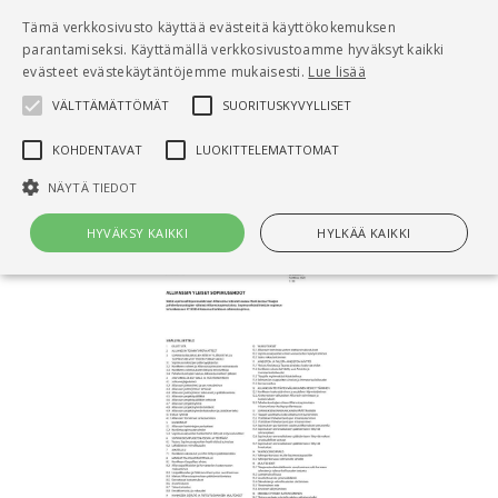
Pääsisältö
Tämä verkkosivusto käyttää evästeitä käyttökokemuksen
0
parantamiseksi. Käyttämällä verkkosivustoamme hyväksyt kaikki
tuo
evästeet evästekäytäntöjemme mukaisesti.
Lue lisää
VÄLTTÄMÄTTÖMÄT
SUORITUSKYVYLLISET
Hae
KOHDENTAVAT
LUOKITTELEMATTOMAT
Etusivu
RT 103199 Allianssin yleiset sopimusehdot
NÄYTÄ TIEDOT
HYVÄKSY KAIKKI
HYLKÄÄ KAIKKI
Välttämättömät
Suorituskyvylliset
Kohdentavat
Luokittelemattomat
Välttämättömät evästeet mahdollistavat verkkosivuston
perustoiminnot, kuten käyttäjän kirjautumisen ja tilinhallinnan. Sivustoa
ei voida käyttää oikein ilman Välttämättömiä evästeitä.
Nimi
Provider / Verkkotunnus
Päättymisaika
Kuv
CookieScriptConsent
1 kuukausi
Cook
CookieScript