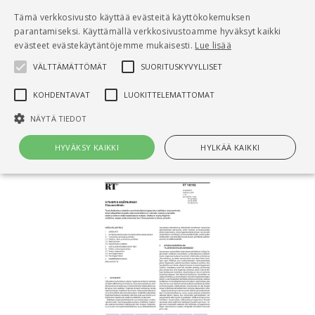
Pääsisältö
Tämä verkkosivusto käyttää evästeitä käyttökokemuksen
0
parantamiseksi. Käyttämällä verkkosivustoamme hyväksyt kaikki
tuo
evästeet evästekäytäntöjemme mukaisesti.
Lue lisää
VÄLTTÄMÄTTÖMÄT
SUORITUSKYVYLLISET
Hae
KOHDENTAVAT
LUOKITTELEMATTOMAT
Etusivu
NÄYTÄ TIEDOT
RT 103192 Hygienia sisätiloissa. Tilasuunnittelu
HYVÄKSY KAIKKI
HYLKÄÄ KAIKKI
Välttämättömät
Suorituskyvylliset
Kohdentavat
Luokittelemattomat
Välttämättömät evästeet mahdollistavat verkkosivuston
perustoiminnot, kuten käyttäjän kirjautumisen ja tilinhallinnan. Sivustoa
ei voida käyttää oikein ilman Välttämättömiä evästeitä.
Nimi
Provider / Verkkotunnus
Päättymisaika
Kuv
CookieScriptConsent
1 kuukausi
Cook
CookieScript