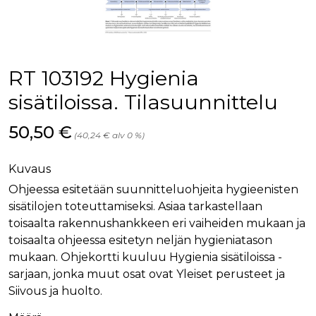
palv
www.rakennustietokauppa.fi
eväs
vier
suo
mui
vält
Cook
RT 103192 Hygienia
evä
toim
sisätiloissa. Tilasuunnittelu
KVSESSION
www.rakennustietokauppa.fi
Istunto
Hinta nyt
50,50 €
AnalyticsSyncHistory
1 kuukausi
Käyt
LinkedIn Corporation
(40,24 € alv 0 %)
tall
.linkedin.com
ajan
synk
lms_
Kuvaus
evä
tapa
Ohjeessa esitetään suunnitteluohjeita hygieenisten
maid
sisätilojen toteuttamiseksi. Asiaa tarkastellaan
li_gc
6 kuukautta
Käy
LinkedIn Corporation
toisaalta rakennushankkeen eri vaiheiden mukaan ja
asia
.linkedin.com
suo
toisaalta ohjeessa esitetyn neljän hygieniatason
eväs
mukaan. Ohjekortti kuuluu Hygienia sisätiloissa -
ei-v
tark
sarjaan, jonka muut osat ovat Yleiset perusteet ja
tall
Siivous ja huolto.