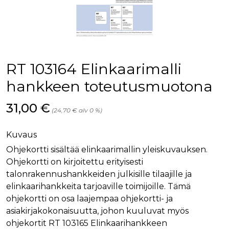
palv
www.rakennustietokauppa.fi
eväs
vier
suo
mui
vält
Cook
evä
toim
RT 103164 Elinkaarimalli
KVSESSION
www.rakennustietokauppa.fi
Istunto
hankkeen toteutusmuotona
AnalyticsSyncHistory
1 kuukausi
Käyt
LinkedIn Corporation
tall
.linkedin.com
Hinta nyt
31,00 €
ajan
(24,70 € alv 0 %)
synk
lms_
evä
Kuvaus
tapa
maid
Ohjekortti sisältää elinkaarimallin yleiskuvauksen.
li_gc
6 kuukautta
Käy
LinkedIn Corporation
Ohjekortti on kirjoitettu erityisesti
asia
.linkedin.com
suo
talonrakennushankkeiden julkisille tilaajille ja
eväs
elinkaarihankkeita tarjoaville toimijoille. Tämä
ei-v
tark
ohjekortti on osa laajempaa ohjekortti- ja
tall
asiakirjakokonaisuutta, johon kuuluvat myös
ohjekortit RT 103165 Elinkaarihankkeen