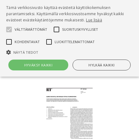
Pääsisältö
Tämä verkkosivusto käyttää evästeitä käyttökokemuksen
0
parantamiseksi. Käyttämällä verkkosivustoamme hyväksyt kaikki
tuo
evästeet evästekäytäntöjemme mukaisesti.
Lue lisää
VÄLTTÄMÄTTÖMÄT
SUORITUSKYVYLLISET
Hae
KOHDENTAVAT
LUOKITTELEMATTOMAT
Etusivu
NÄYTÄ TIEDOT
RT 103164 Elinkaarimalli hankkeen
toteutusmuotona
HYVÄKSY KAIKKI
HYLKÄÄ KAIKKI
Välttämättömät
Suorituskyvylliset
Kohdentavat
Luokittelemattomat
Välttämättömät evästeet mahdollistavat verkkosivuston
perustoiminnot, kuten käyttäjän kirjautumisen ja tilinhallinnan. Sivustoa
ei voida käyttää oikein ilman Välttämättömiä evästeitä.
Nimi
Provider / Verkkotunnus
Päättymisaika
Kuv
CookieScriptConsent
1 kuukausi
Cook
CookieScript